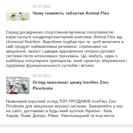
22.07.2021
Чому темніють таблетки Animal Flex
Серед досвідчених спортсменів великою популярністю
користується хондропротекторний комплекс Animal Flex від
Universal Nutrition. Виробник подбав про те, щоб включити в
свій продукт найважливіші речовини, спрямовані на
зміцнення, захист і швидке відновлення опорно-рухової
системи після інтенсивних тренувань. Це, мабуть, один з
найбільш популярних препаратів, який гарантує збереження і
підтримку функціональності суглобів і зв'язок.
20.03.2021
Огляд пиколинат цинку Ironflex Zinc
Picolinate
Невеликий короткий огляд ТОП ПРОДАЖІВ IronFlex Zinc
Picolinate для зміцнення імунної системи. Замовляйте у нас
на сайті, доставимо в будь-який куточок України - Київ,
Харків, Львів, Дніпро, Рівне, Хмельницький та інші міста.