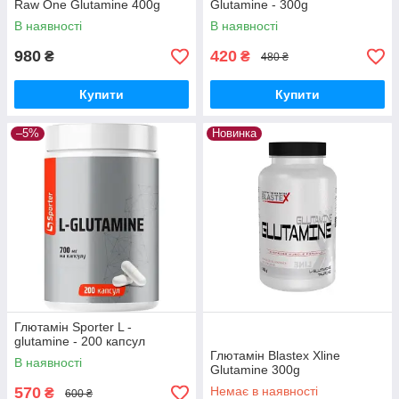
Raw One Glutamine 400g
Glutamine - 300g
В наявності
В наявності
980
420
₴
₴
480 ₴
Купити
Купити
–5%
Новинка
Глютамін Sporter L -
glutamine - 200 капсул
Глютамін Blastex Xline
В наявності
Glutamine 300g
570
Немає в наявності
₴
600 ₴