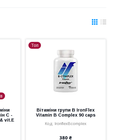
Топ
ів
міни
Вітаміни групи B IronFlex
ін С -
Vitamin B Complex 90 caps
& vit.E
IronflexBcomplex
380 ₴