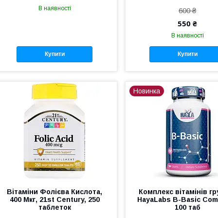
В наявності
600 ₴
550 ₴
В наявності
Купити
Купити
Новинка
Вітаміни Фолієва Кислота,
Комплекс вітамінів гр
400 Мкг, 21st Century, 250
HayaLabs B-Basic Com
таблеток
100 таб