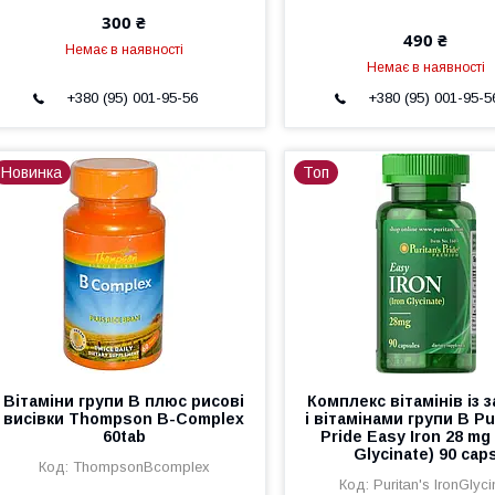
300 ₴
490 ₴
Немає в наявності
Немає в наявності
+380 (95) 001-95-56
+380 (95) 001-95-5
Новинка
Топ
Вітаміни групи B плюс рисові
Комплекс вітамінів із 
висівки Thompson B-Complex
і вітамінами групи B Pu
60tab
Pride Easy Iron 28 mg 
Glycinate) 90 cap
ThompsonBcomplex
Puritan's IronGlyci