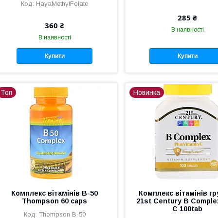
HayaMethylFolate
285 ₴
360 ₴
В наявності
В наявності
Купити
Купити
Топ
Новинка
Комплекс вітамінів В-50
Комплекс вітамінів гр
Thompson 60 caps
21st Century B Complex
C 100tab
Thompson B-50