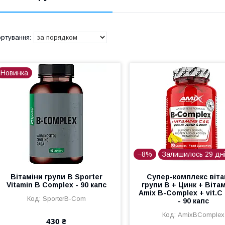
Новинка
–8%
Залишилось 29 дн
Вітаміни групи В Sporter
Супер-комплекс віта
Vitamin B Complex - 90 капс
групи В + Цинк + Вітам
Amix B-Complex + vit.C 
SporterB-Com
- 90 капс
AmixBComplex
430 ₴