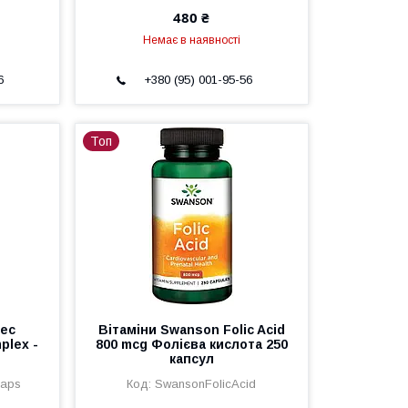
480 ₴
Немає в наявності
6
+380 (95) 001-95-56
Топ
rec
Вітаміни Swanson Folic Acid
plex -
800 mcg Фолієва кислота 250
капсул
caps
SwansonFolicAcid