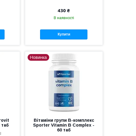
x
430 ₴
В наявності
Купити
Новинка
ovit
Вітаміни групи B-комплекс
0 таб
Sporter Vitamin B Complex -
60 таб
d