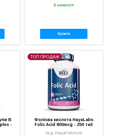
В наявності
Купити
ТОП ПРОДАЖ
упи В
Фолієва кислота HayaLabs
plex -
Folic Acid 800mcg - 250 таб
HayaFolicAcid