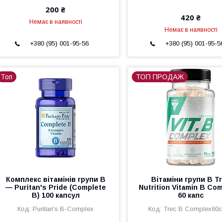
200 ₴
420 ₴
Немає в наявності
Немає в наявності
+380 (95) 001-95-56
+380 (95) 001-95-5
Топ
ТОП ПРОДАЖ
Комплекс вітамінів групи B
Вітаміни групи В T
— Puritan's Pride (Complete
Nutrition Vitamin B Com
B) 100 капсул
60 капс
Puritan's B-Complex
Trec B Complex60