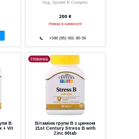
Sporter B Complex
200 ₴
Немає в наявності
+380 (95) 001-95-56
Новинка
упи B
Вітаміни групи B з цинком
 + Vit
21st Century Stress B with
Zinc 66tab