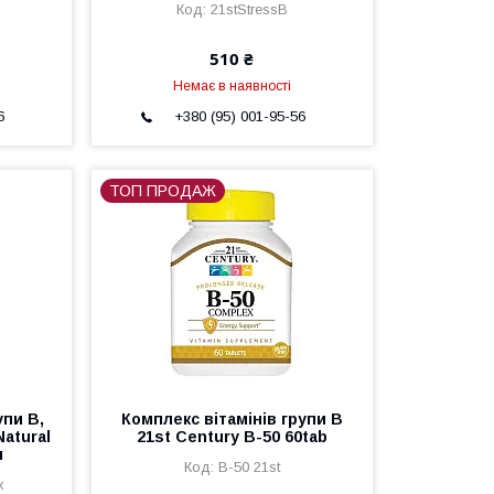
21stStressB
510 ₴
Немає в наявності
6
+380 (95) 001-95-56
ТОП ПРОДАЖ
упи B,
Комплекс вітамінів групи B
Natural
21st Century B-50 60tab
л
B-50 21st
x