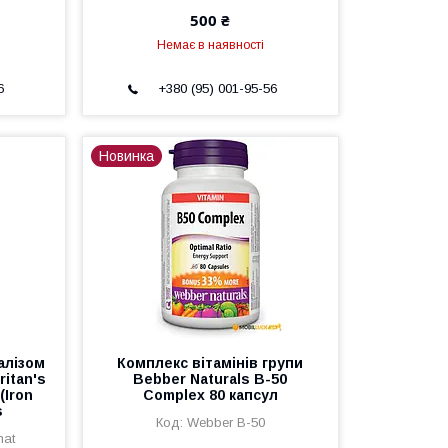
500 ₴
Немає в наявності
6
+380 (95) 001-95-56
Новинка
залізом
Комплекс вітамінів групи
ritan's
Bebber Naturals B-50
(Iron
Complex 80 капсул
s
Webber B-50
nat