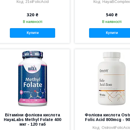
21stFolicAcid
HayaBComple
320 ₴
540 ₴
В наявності
В наявності
Купити
Купити
Вітаміни фолієва кислота
Фолієва кислота Ostr
HayaLabs Methyl Folate 400
Folic Acid 800mcg - 9
мкг - 120 таб
OstrovitFolicAci