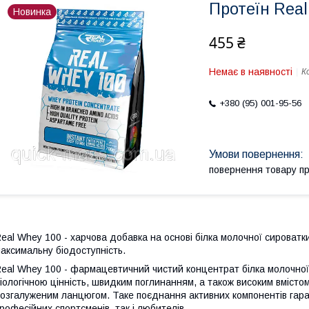
Протеїн Rea
Новинка
455 ₴
Немає в наявності
К
+380 (95) 001-95-56
повернення товару п
eal Whey 100 - харчова добавка на основі білка молочної сироватк
аксимальну біодоступність.
eal Whey 100 - фармацевтичний чистий концентрат білка молочної
іологічною цінність, швидким поглинанням, а також високим вмісто
озгалуженим ланцюгом. Таке поєднання активних компонентів гара
рофесійних спортсменів, так і любителів.