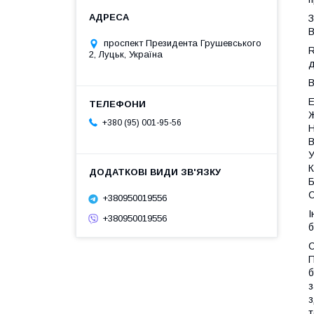
З
В
проспект Президента Грушевського
R
2, Луцьк, Україна
д
В
Е
Ж
+380 (95) 001-95-56
Н
В
У
К
Б
С
+380950019556
І
+380950019556
б
С
П
б
з
з
т