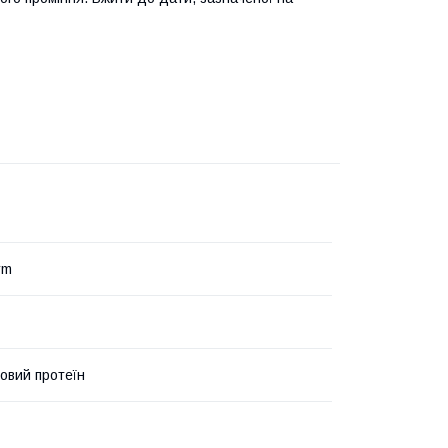
rm
овий протеїн