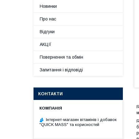
Новинки
Про нас
Відгуки
АКЦІЇ
Повернення та обмін
Запитання і відповіді
КОНТАКТИ
R
м
Інтернет-магазин вітамінів і добавок
R
"QUICK MASS" та корисностей
б
р
п