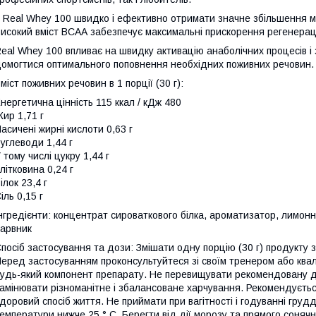
 Real Whey 100 швидко і ефективно отримати значне збільшення м'я
исокий вміст ВСАА забезпечує максимальні прискорення регенераці
eal Whey 100 впливає на швидку активацію анаболічних процесів і з
омогтися оптимального поповнення необхідних поживних речовин.
міст поживних речовин в 1 порції (30 г):
нергетична цінність 115 ккал / кДж 480
ир 1,71 г
асичені жирні кислоти 0,63 г
углеводи 1,44 г
 тому числі цукру 1,44 г
літковина 0,24 г
ілок 23,4 г
іль 0,15 г
нгредієнти: концентрат сироваткового білка, ароматизатор, лимон
арвник
посіб застосування та дози: Змішати одну порцію (30 г) продукту з
еред застосуванням проконсультуйтеся зі своїм тренером або квал
удь-який компонент препарату. Не перевищувати рекомендовану д
амінювати різноманітне і збалансоване харчування. Рекомендуєтьс
доровий спосіб життя. Не приймати при вагітності і годуванні грудд
емператури нижче 25 ° C. Берегти від дії морозу та прямого соняч