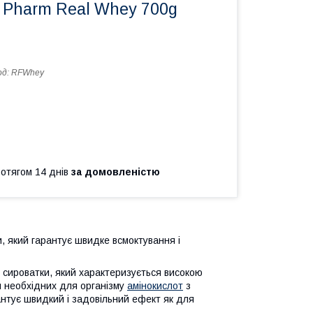
l Pharm Real Whey 700g
од:
RFWhey
ротягом 14 днів
за домовленістю
и, який гарантує швидке всмоктування і
 сироватки, який характеризується високою
м необхідних для організму
амінокислот
з
нтує швидкий і задовільний ефект як для