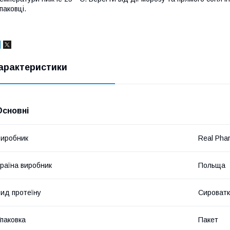
паковці.
арактеристики
Основні
иробник
Real Pha
раїна виробник
Польща
ид протеїну
Сироватк
паковка
Пакет