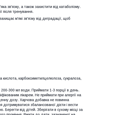
ка зв'язку, а також захистити від катаболізму.
ї після тренування.
ахищає м'які зв'язку від деградації, щоб
на кислота, карбоксиметилцелюлоза, сукралоза,
 200-300 мл води. Приймати 1-3 порції в день.
іфікованим лікарем. Не приймати при алергії на
енну дозу. Харчова добавка не повинна
я дотримуватися збалансованої дієти і вести
ю. Берегти від дітей. Зберігати в сухому місці за
ного проміння. Вжити до дати, зазначеної на