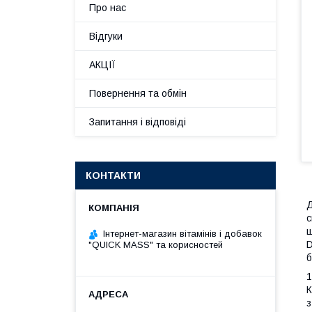
Про нас
Відгуки
АКЦІЇ
Повернення та обмін
Запитання і відповіді
КОНТАКТИ
Д
с
ш
Інтернет-магазин вітамінів і добавок
D
"QUICK MASS" та корисностей
б
1
К
з