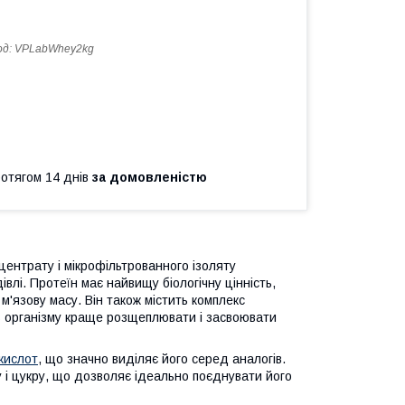
од:
VPLabWhey2kg
ротягом 14 днів
за домовленістю
центрату і мікрофільтрованного ізоляту
івлі. Протеїн має найвищу біологічну цінність,
 м'язову масу. Він також містить комплекс
ь організму краще розщеплювати і засвоювати
кислот
, що значно виділяє його серед аналогів.
у і цукру, що дозволяє ідеально поєднувати його