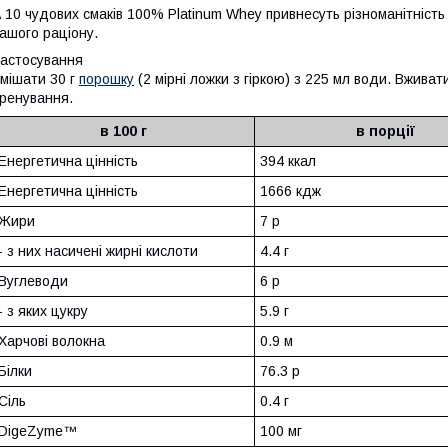
 10 чудових смаків 100% Platinum Whey привнесуть різноманітність 
ашого раціону.
астосування
мішати 30 г
порошку
(2 мірні ложки з гіркою) з 225 мл води. Вживати
ренування.
в 100 г
в порції
Енергетична цінність
394 ккал
Енергетична цінність
1666 кдж
Жири
7 р
- з них насичені жирні кислоти
4.4 г
Вуглеводи
6 р
- з яких цукру
5.9 г
Харчові волокна
0.9 м
Білки
76.3 р
Сіль
0.4 г
DigeZyme™
100 мг