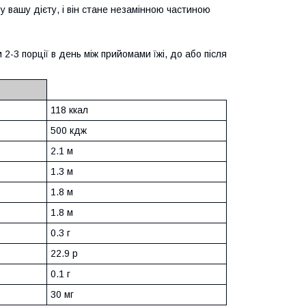
у вашу дієту, і він стане незамінною частиною
 2-3 порції в день між прийомами їжі, до або після
118 ккал
500 кдж
2.1 м
1.3 м
1.8 м
1.8 м
0.3 г
22.9 р
0.1 г
30 мг