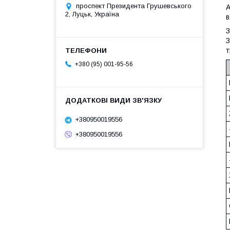
проспект Президента Грушевського
А
2, Луцьк, Україна
в
З
З
т
+380 (95) 001-95-56
+380950019556
+380950019556