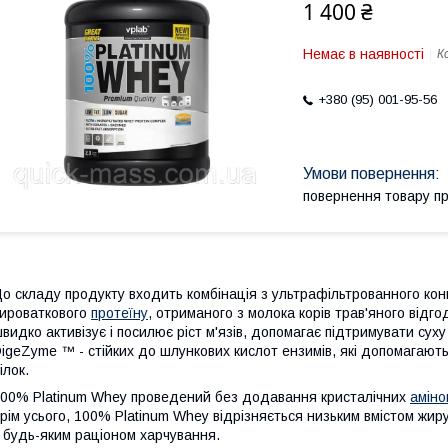
1 400 ₴
Немає в наявності
К
+380 (95) 001-95-56
повернення товару п
о складу продукту входить комбінація з ультрафільтрованного кон
ироваткового
протеїну
, отриманого з молока корів трав'яного відгод
видко активізує і посилює ріст м'язів, допомагає підтримувати суху
igeZyme ™ - стійких до шлункових кислот ензимів, які допомагают
ілок.
00% Platinum Whey проведений без додавання кристалічних
аміно
рім усього, 100% Platinum Whey відрізняється низьким вмістом жир
 будь-яким раціоном харчування.