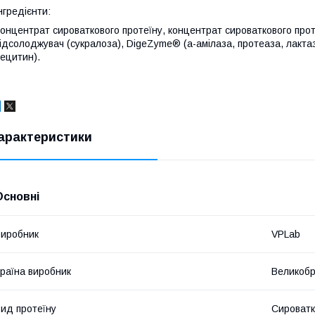
нгредієнти:
онцентрат сироваткового протеїну, концентрат сироваткового про
ідсолоджувач (сукралоза), DigeZyme® (а-амілаза, протеаза, лактаз
ецитин).
арактеристики
Основні
иробник
VPLab
раїна виробник
Великобр
ид протеїну
Сироватк