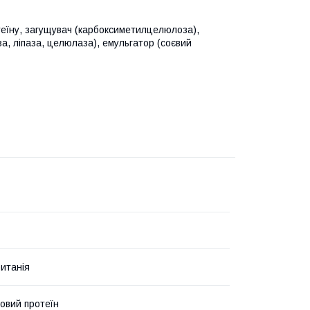
теїну, загущувач (карбоксиметилцелюлоза),
а, ліпаза, целюлаза), емульгатор (соєвий
итанія
овий протеїн