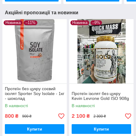
Акційні пропозиції та новинки
Новинка
–11%
Новинка
–9%
Протеїн без цукру соєвий
ізолят Sporter Soy Isolate - 1кг
Протеїн ізолят без цукру
- шоколад
Kevin Levrone Gold ISO 908g
В наявності
В наявності
800
2 100
₴
₴
900 ₴
2 300 ₴
Купити
Купити