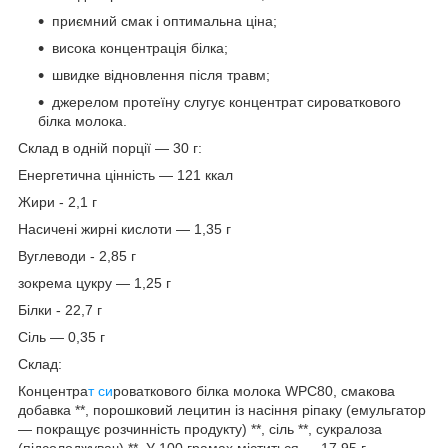
приємний смак і оптимальна ціна;
висока концентрація білка;
швидке відновлення після травм;
джерелом протеїну слугує концентрат сироваткового
білка молока.
Склад в одній порції — 30 г:
Енергетична цінність — 121 ккал
Жири - 2,1 г
Насичені жирні кислоти — 1,35 г
Вуглеводи - 2,85 г
зокрема цукру — 1,25 г
Білки - 22,7 г
Сіль — 0,35 г
Склад:
Концентра
т си
роваткового білка молока WPC80, смакова
добавка **, порошковий лецитин із насіння ріпаку (емульгатор
— покращує розчинність продукту) **, сіль **, сукралоза
(підсолоджувач) **. У 100 грамах міститься — 17.95 г