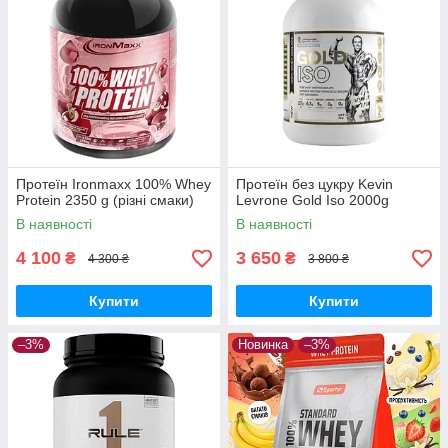
Протеїн Ironmaxx 100% Whey
Протеїн без цукру Kevin
Protein 2350 g (різні смаки)
Levrone Gold Iso 2000g
В наявності
В наявності
4 100
3 650
₴
₴
4 300 ₴
3 800 ₴
Купити
Купити
–3%
Новинка
–3%