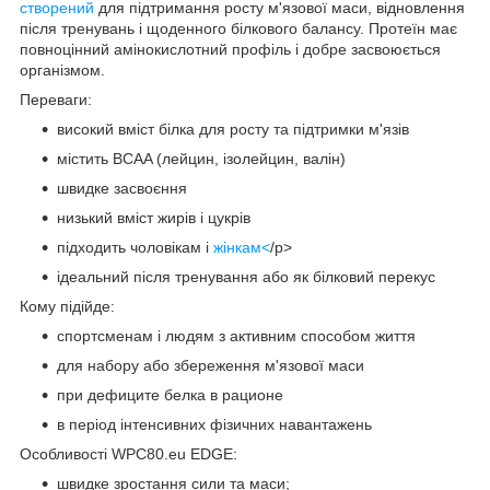
створений
для підтримання росту м'язової маси, відновлення
після тренувань і щоденного білкового балансу. Протеїн має
повноцінний амінокислотний профіль і добре засвоюється
організмом.
Переваги:
високий вміст білка для росту та підтримки м'язів
містить BCAA (лейцин, ізолейцин, валін)
швидке засвоєння
низький вміст жирів і цукрів
підходить чоловікам і
жінкам<
/p>
ідеальний після тренування або як білковий перекус
Кому підійде:
спортсменам і людям з активним способом життя
для набору або збереження м'язової маси
при дефиците белка в рационе
в період інтенсивних фізичних навантажень
Особливості WPC80.eu EDGE:
швидке зростання сили та маси;