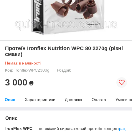
Протеїн Ironflex Nutrition WPC 80 2270g (різні
смаки)
Немає в наявності
Код: IronflexWPC2300g
Роздріб
3 000
₴
Опис
Характеристики
Доставка
Оплата
Умови п
Опис
IronFlex WPC
— це якісний сироватковий протеїн-концент
рат,