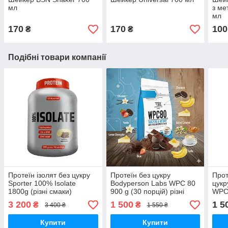
мл
з ме
мл
170
170
100
₴
₴
Подібні товари компанії
Протеїн ізолят без цукру
Протеїн без цукру
Прот
Sporter 100% Isolate
Bodyperson Labs WPC 80
цукру
1800g (різні смаки)
900 g (30 порцій) різні
WPC 
смаки
порц
3 200
1 500
1 5
₴
₴
3 400 ₴
1 550 ₴
Купити
Купити