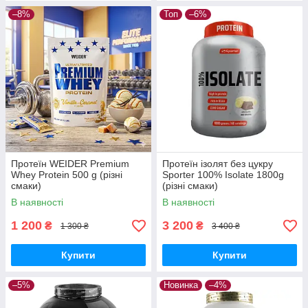
–8%
Топ
–6%
Протеїн WEIDER Premium
Протеїн ізолят без цукру
Whey Protein 500 g (різні
Sporter 100% Isolate 1800g
смаки)
(різні смаки)
В наявності
В наявності
1 200
3 200
₴
₴
1 300 ₴
3 400 ₴
Купити
Купити
–5%
Новинка
–4%