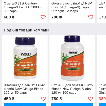
Омега-3 21st Century
Омега-3 потрійної дії RSP
Шейк
Omega-3 Fish Oil 1000mg
Fish Oil (Omega-3) Triple
мл
300caps
Strength 120caps
600
700
170
₴
₴
Подібні товари компанії
Вітаміни для пам'яті Гінкго
Вітаміни для пам'яті Гінкго
Комп
білоба Now Ginkgo Biloba
білоба Now Ginkgo Biloba
Гінк
120 мг 50 caps
120 мг 100 caps
Gink
450
780
380
₴
₴