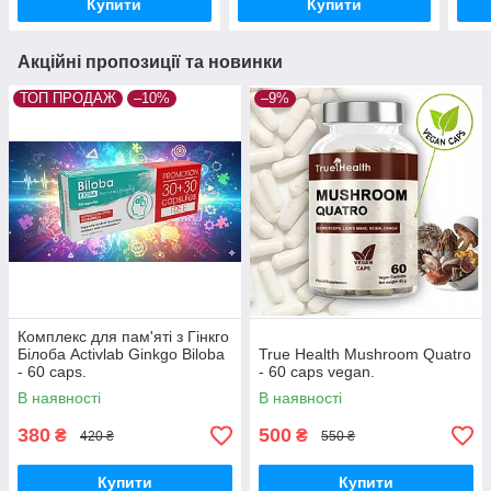
Купити
Купити
Акційні пропозиції та новинки
ТОП ПРОДАЖ
–10%
–9%
Комплекс для пам'яті з Гінкго
Білоба Activlab Ginkgo Biloba
True Health Mushroom Quatro
- 60 caps.
- 60 caps vegan.
В наявності
В наявності
380
500
₴
₴
420 ₴
550 ₴
Купити
Купити