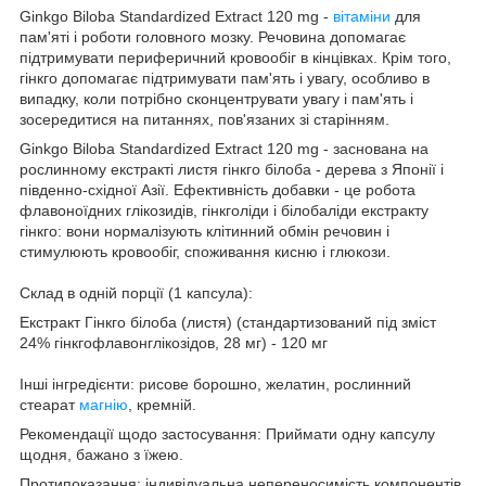
Ginkgo Biloba Standardized Extract 120 mg -
вітаміни
для
пам'яті і роботи головного мозку. Речовина допомагає
підтримувати периферичний кровообіг в кінцівках. Крім того,
гінкго допомагає підтримувати пам'ять і увагу, особливо в
випадку, коли потрібно сконцентрувати увагу і пам'ять і
зосередитися на питаннях, пов'язаних зі старінням.
Ginkgo Biloba Standardized Extract 120 mg - заснована на
рослинному екстракті листя гінкго білоба - дерева з Японії і
південно-східної Азії. Ефективність добавки - це робота
флавоноїдних глікозидів, гінкголіди і білобаліди екстракту
гінкго: вони нормалізують клітинний обмін речовин і
стимулюють кровообіг, споживання кисню і глюкози.
Склад в одній порції (1 капсула):
Екстракт Гінкго білоба (листя) (стандартизований під зміст
24% гінкгофлавонглікозідов, 28 мг) - 120 мг
Інші інгредієнти: рисове борошно, желатин, рослинний
стеарат
магнію
, кремній.
Рекомендації щодо застосування: Приймати одну капсулу
щодня, бажано з їжею.
Протипоказання: індивідуальна непереносимість компонентів