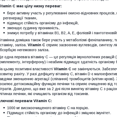
itamin C має цілу низку переваг:
бере активну участь у регулюванні окисно-відновних процесів, 
регенерації тканин,
підвищує стійкість організму до інфекцій,
зменшує судинну проникність,
знижує потребу у вітамінах B1, B2, А, Е, фолієвій і пантотеновій
ітамінна домішка також бере участь у метаболізмі фенілаланину, т
істаміну, заліза.
Vitamin C
сприяє засвоєнню вуглеводів, синтезу ліпі
бсорбцію негемового заліза.
е одна перевага вітаміну С — це регуляція імунологічних реакцій 
омплементу, інтерферону) і неабияк підвищує здатність організму 
а цьому позитивні властивості
Vitamin C
не закінчуються. Забезпеч
озвитку рахіту. У разі дефіциту вітаміну С, вітамін D є малоефект
авдяки зменшенню агрегації (сліпання) тромбоцитів (клітин крові). 
осилює детоксикаційну функцію печінки та сприяє очищенню від ток
ітратів. Доведено, що вже за 2 дні після винятку вітаміну C з рац
літинах печінки, які очищають організм від токсинів.
лючові переваги Vitamin C:
1000 мг високоочищеного вітаміну C на порцію.
Підвищує стійкість організму до інфекцій і зміцнює імунітет.