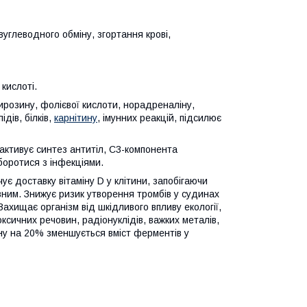
вуглеводного обміну, згортання крові,
 кислоті.
ирозину, фолієвої кислоти, норадреналіну,
дів, білків,
карнітину
, імунних реакцій, підсилює
(активує синтез антитіл, С3-компонента
боротися з інфекціями.
ує доставку вітаміну D у клітини, запобігаючи
ивним. Знижує ризик утворення тромбів у судинах
Захищає організм від шкідливого впливу екології,
сичних речовин, радіонуклідів, важких металів,
іону на 20% зменшується вміст ферментів у