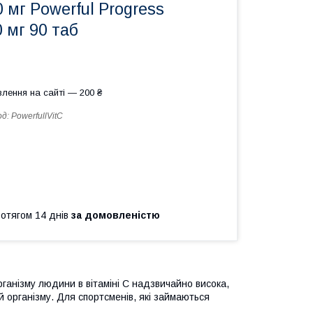
0 мг Powerful Progress
0 мг 90 таб
лення на сайті — 200 ₴
од:
PowerfullVitC
ротягом 14 днів
за домовленістю
ганізму людини в вітаміні C надзвичайно висока,
й організму. Для спортсменів, які займаються