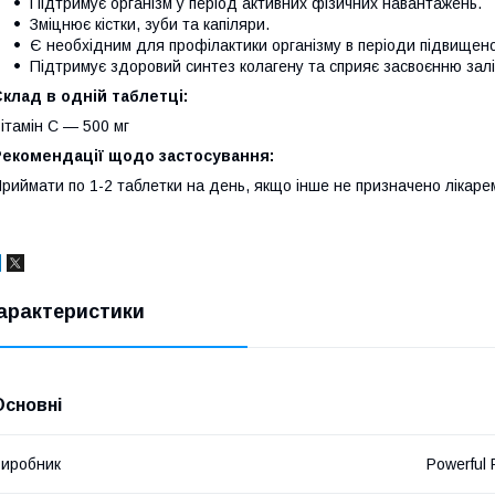
Підтримує організм у період активних фізичних навантажень.
Зміцнює кістки, зуби та капіляри.
Є необхідним для профілактики організму в періоди підвищено
Підтримує здоровий синтез колагену та сприяє засвоєнню заліз
клад в одній таблетці:
ітамін С — 500 мг
Рекомендації щодо застосування:
риймати по 1-2 таблетки на день, якщо інше не призначено лікаре
арактеристики
Основні
иробник
Powerful 