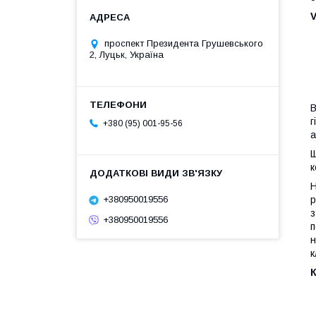
V
проспект Президента Грушевського
2, Луцьк, Україна
В
г
+380 (95) 001-95-56
а
Щ
к
Н
+380950019556
р
з
+380950019556
п
н
к
К