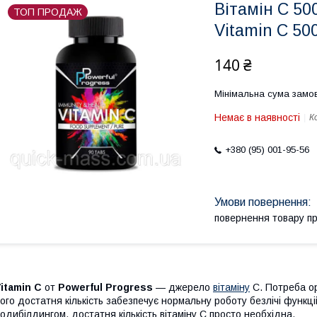
Вітамін C 50
ТОП ПРОДАЖ
Vitamin C 50
140 ₴
Мінімальна сума замов
Немає в наявності
К
+380 (95) 001-95-56
повернення товару п
itamin C
от
Powerful Progress
— джерело
вітаміну
С. Потреба ор
ого достатня кількість забезпечує нормальну роботу безлічі функці
одибілдингом, достатня кількість вітаміну C просто необхідна.