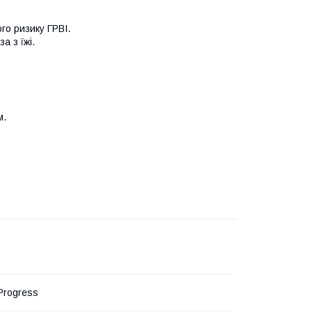
го ризику ГРВІ.
а з їжі.
м.
Progress