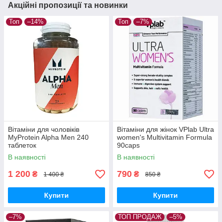
Акційні пропозиції та новинки
Топ
–14%
Топ
–7%
Вітаміни для чоловіків
Вітаміни для жінок VPlab Ultra
MyProtein Alpha Men 240
women's Multivitamin Formula
таблеток
90caps
В наявності
В наявності
1 200
790
₴
₴
1 400 ₴
850 ₴
Купити
Купити
–7%
ТОП ПРОДАЖ
–5%