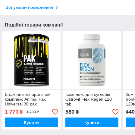
Всі умови повернення
Подібні товари компанії
Вітамінно-мінеральний
Комплекс для суглобів
Комп
комплекс Animal Pak
Ostrovit Flex Regen 120
Iron
Universal 30 pak
tab
120t
1 770
580
440
₴
₴
1 790 ₴
Купити
Купити