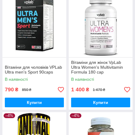
Вітаміни для жінок VpLab
Вітаміни для чоловіків VPLab
Ultra Women's Multivitamin
Ultra men's Sport 90caps
Formula 180 cap
В наявності
В наявності
790
1 400
₴
₴
850 ₴
1 470 ₴
Купити
Купити
–4%
–4%