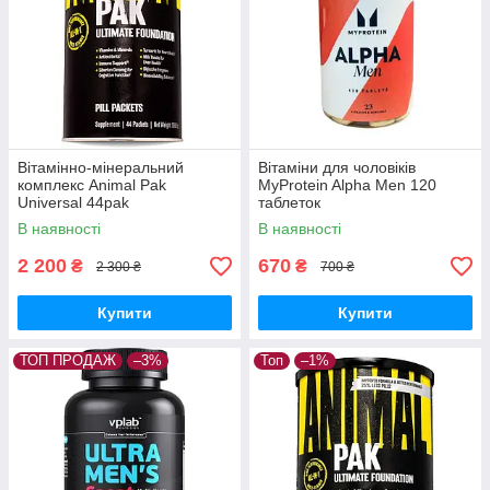
Вітамінно-мінеральний
Вітаміни для чоловіків
комплекс Animal Pak
MyProtein Alpha Men 120
Universal 44pak
таблеток
В наявності
В наявності
2 200
670
₴
₴
2 300 ₴
700 ₴
Купити
Купити
ТОП ПРОДАЖ
–3%
Топ
–1%