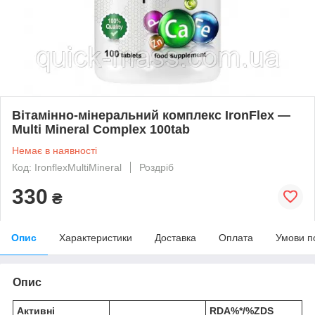
Вітамінно-мінеральний комплекс IronFlex —
Multi Mineral Complex 100tab
Немає в наявності
Код: IronflexMultiMineral
Роздріб
330
₴
Опис
Характеристики
Доставка
Оплата
Умови п
Опис
Активні
RDA%*/%ZDS