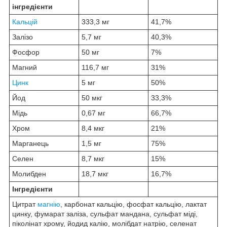
інгредієнти
Кальцій
333,3 мг
41,7%
Залізо
5,7 мг
40,3%
Фосфор
50 мг
7%
Магний
116,7 мг
31%
Цинк
5 мг
50%
Йод
50 мкг
33,3%
Мідь
0,67 мг
66,7%
Хром
8,4 мкг
21%
Марганець
1,5 мг
75%
Селен
8,7 мкг
15%
Молибден
18,7 мкг
16,7%
Інгредієнти
Цитрат
магнію
, карбонат кальцію, фосфат кальцію, лактат
цинку, фумарат заліза, сульфат мандана, сульфат міді,
піколінат хрому, йодид калію, молібдат натрію, селенат