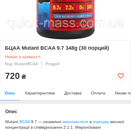
БЦАА Mutant BCAA 9.7 348g (30 порций)
Немає в наявності
Код: MutantBCAA
Роздріб
720
₴
Опис
Характеристики
Доставка
Оплата
Умови п
Опис
Mutant
BCAA
9.7 — незамінні
амінокислоти
в
порошку
високої
концентрації в співвідношенні 2:1:1. Мікронізовані