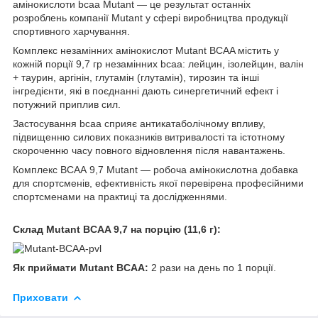
амінокислоти bcaa Mutant — це результат останніх
розроблень компанії Mutant у сфері виробництва продукції
спортивного харчування.
Комплекс незамінних амінокислот Mutant BCAA містить у
кожній порції 9,7 гр незамінних bcaa: лейцин, ізолейцин, валін
+ таурин, аргінін, глутамін (глутамін), тирозин та інші
інгредієнти, які в поєднанні дають синергетичний ефект і
потужний приплив сил.
Застосування bcaa сприяє антикатаболічному впливу,
підвищенню силових показників витривалості та істотному
скороченню часу повного відновлення після навантажень.
Комплекс BCAA 9,7 Mutant — робоча амінокислотна добавка
для спортсменів, ефективність якої перевірена професійними
спортсменами на практиці та дослідженнями.
Склад Mutant BCAA 9,7 на порцію (11,6 г):
Як приймати Mutant BCAA:
2 рази на день по 1 порції.
Приховати