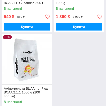
BCAA + L-Glutamine 300 г -
1000g
апельсин
В наявності
В наявності
540
1 860
₴
₴
580 ₴
1 930 ₴
Купити
Купити
–1%
Амінокислоти БЦАА IronFlex
BCAA 2:1:1 1000 g (200
порцій)
В наявності