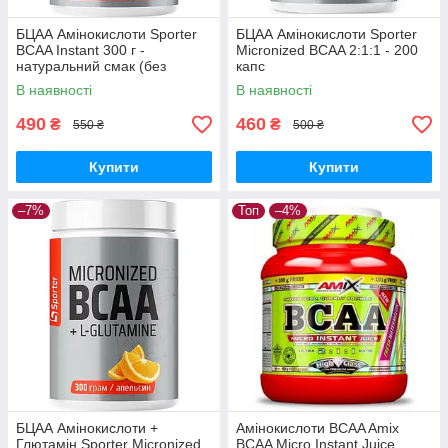
БЦАА Амінокислоти Sporter
БЦАА Амінокислоти Sporter
BCAA Instant 300 г -
Micronized BCAA 2:1:1 - 200
натуральний смак (без
капс
смаку)
В наявності
В наявності
490
460
₴
₴
550 ₴
500 ₴
Купити
Купити
–7%
Топ
–4%
БЦАА Амінокислоти +
Амінокислоти BCAA Amix
Глютамін Sporter Micronized
BCAA Micro Instant Juice