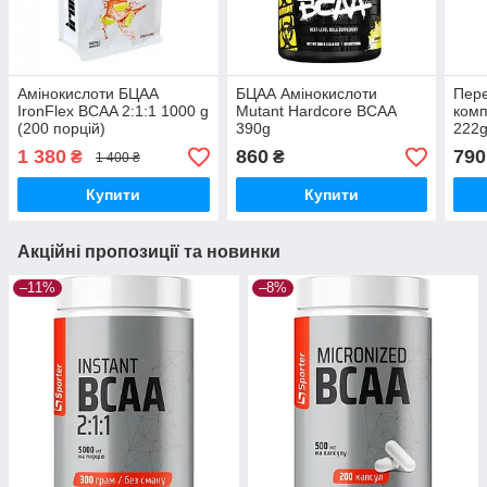
Амінокислоти БЦАА
БЦАА Амінокислоти
Пер
IronFlex BCAA 2:1:1 1000 g
Mutant Hardcore BCAA
комп
(200 порцій)
390g
222g
1 380
860
790
₴
₴
1 400 ₴
Купити
Купити
Акційні пропозиції та новинки
–11%
–8%