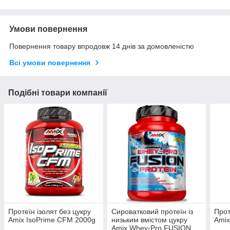
Умови повернення
Повернення товару впродовж 14 днів за домовленістю
Всі умови повернення
Подібні товари компанії
Протеїн ізолят без цукру
Сироватковий протеїн із
Прот
Amix IsoPrime CFM 2000g
низьким вмістом цукру
Amix
Amix Whey-Pro FUSION