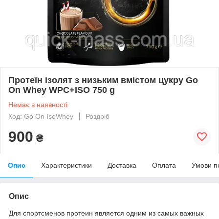
Протеїн ізолят з низьким вмістом цукру Go
On Whey WPC+ISO 750 g
Немає в наявності
Код: Go On IsoWhey
Роздріб
900
₴
Опис
Характеристики
Доставка
Оплата
Умови п
Опис
Для спортсменов протеин является одним из самых важных