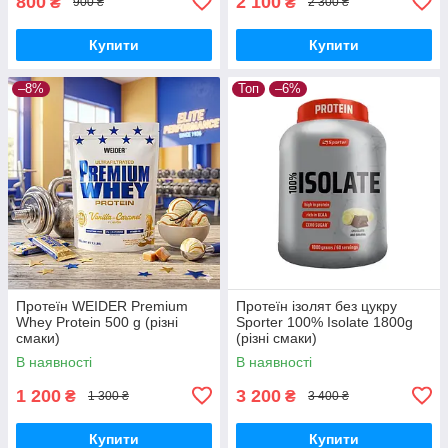
800
2 100
₴
₴
900 ₴
2 300 ₴
Купити
Купити
–8%
Топ
–6%
Протеїн WEIDER Premium
Протеїн ізолят без цукру
Whey Protein 500 g (різні
Sporter 100% Isolate 1800g
смаки)
(різні смаки)
В наявності
В наявності
1 200
3 200
₴
₴
1 300 ₴
3 400 ₴
Купити
Купити