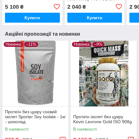
1000g
5 100
2 040
2 9
₴
₴
Купити
Купити
Акційні пропозиції та новинки
Новинка
–11%
Новинка
–9%
Протеїн без цукру соєвий
ізолят Sporter Soy Isolate - 1кг
Протеїн ізолят без цукру
- шоколад
Kevin Levrone Gold ISO 908g
В наявності
В наявності