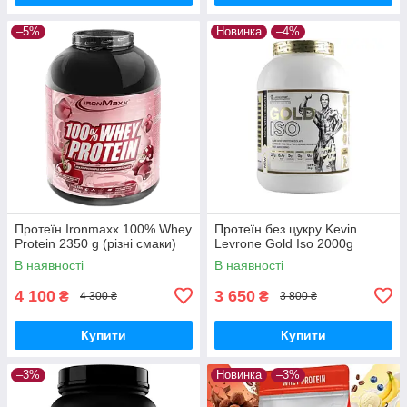
–5%
Новинка
–4%
Протеїн Ironmaxx 100% Whey
Протеїн без цукру Kevin
Protein 2350 g (різні смаки)
Levrone Gold Iso 2000g
В наявності
В наявності
4 100
3 650
₴
₴
4 300 ₴
3 800 ₴
Купити
Купити
–3%
Новинка
–3%