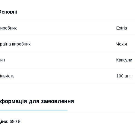
Основні
иробник
Extris
раїна виробник
Чехія
ип
Капсули
ількість
100 шт.
нформація для замовлення
іна:
680 ₴