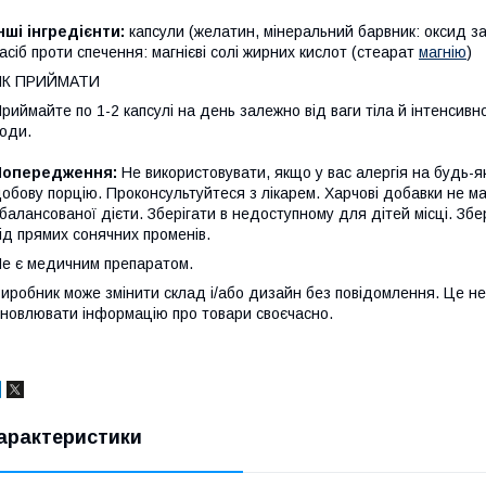
нші інгредієнти:
капсули (желатин, мінеральний барвник: оксид за
асіб проти спечення: магнієві солі жирних кислот (стеарат
магнію
)
ЯК ПРИЙМАТИ
риймайте по 1-2 капсулі на день залежно від ваги тіла й інтенсивн
оди.
Попередження:
Не використовувати, якщо у вас алергія на будь-
обову порцію. Проконсультуйтеся з лікарем. Харчові добавки не ма
балансованої дієти. Зберігати в недоступному для дітей місці. Збе
ід прямих сонячних променів.
е є медичним препаратом.
иробник може змінити склад і/або дизайн без повідомлення. Це не
новлювати інформацію про товари своєчасно.
арактеристики