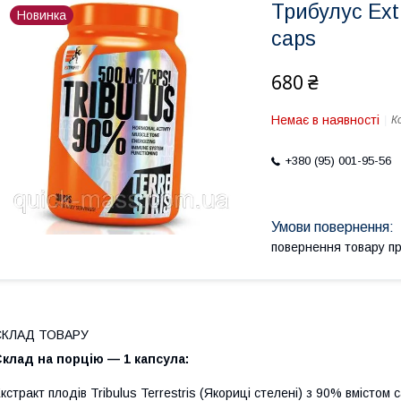
Трибулус Extr
Новинка
caps
680 ₴
Немає в наявності
К
+380 (95) 001-95-56
повернення товару п
СКЛАД ТОВАРУ
клад на порцію — 1 капсула:
кстракт плодів Tribulus Terrestris (Якориці стелені) з 90% вмістом с