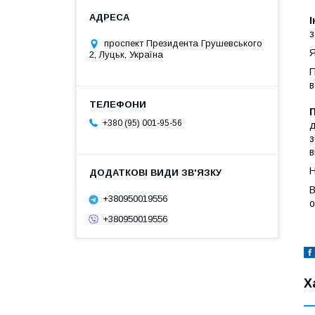
І
з
проспект Президента Грушевського
2, Луцьк, Україна
П
в
+380 (95) 001-95-56
д
з
в
Н
В
+380950019556
о
+380950019556
Х