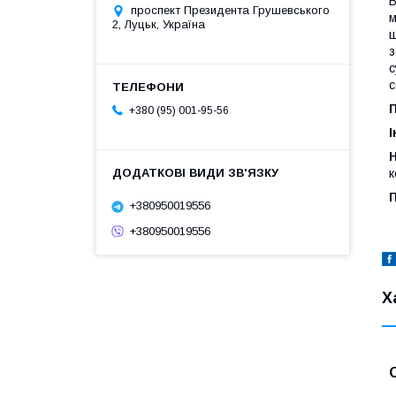
В
проспект Президента Грушевського
м
2, Луцьк, Україна
щ
з
с
с
+380 (95) 001-95-56
І
Н
к
+380950019556
+380950019556
Х