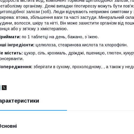
одорость містить йод, компонент гормонів щитоподібної залози, г
етаболізму організму. Деякі випадки гіпотиреозу можуть бути пов'я
итоподібної залози (зоб). Люди відчувають неприємні симптоми у 
окрема: втома, збільшення ваги та часті застуди. Мінеральний скла
удини, волосся, шкіру та нігті. Він може захистити організм від 
онця або у зв'язку з хімієтерапією.
Приймати:
по 1 таблетці на день, бажано, з їжею.
нші інгредієнти:
целюлоза, стеаринова кислота та хлорофілін.
е містить:
цукор, сіль, крохмаль, дріжджі, пшеницю, глютен, куку
онсерванти.
Попередження:
зберігати в сухому, прохолодному, , а також у нед
арактеристики
Основні