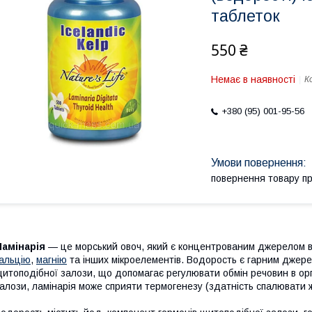
таблеток
550 ₴
Немає в наявності
К
+380 (95) 001-95-56
повернення товару п
Ламінарія
— це морський овоч, який є концентрованим джерелом ва
альцію
,
магнію
та інших мікроелементів. Водорость є гарним джер
итоподібної залози, що допомагає регулювати обмін речовин в ор
алози, ламінарія може сприяти термогенезу (здатність спалювати жи