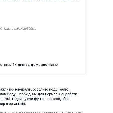
од:
Nature'sLifeKelp500tab
ротягом 14 днів
за домовленістю
жливих мінералів, особливо йоду, калію,
елом йоду, необхідних для нормальної роботи
ганізмі. Підвищуючи функції щитоподібної
р в організмі).