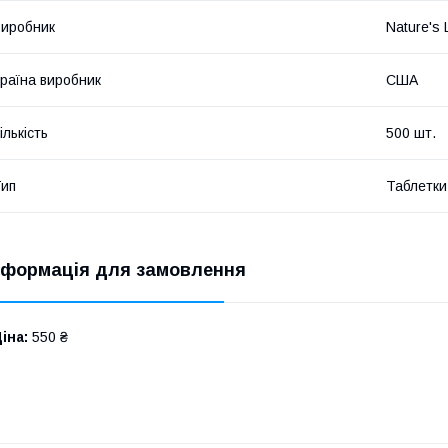
иробник
Nature's L
раїна виробник
США
ількість
500 шт.
ип
Таблетки
нформація для замовлення
іна:
550 ₴