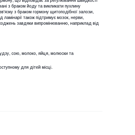
ормону, що відповідає за регулювання швидкості
зані з браком йоду та викликати пухлину
зв'язку з браком гормону щитоподібної залози,
д ламінарії також підтримує мозок, нерви,
пошкоджень завдяки випромінюванню, наприклад від
рудзу, сою, молоко, яйця, молюски та
оступному для дітей місці.