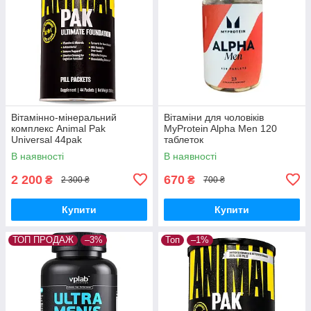
Вітамінно-мінеральний
Вітаміни для чоловіків
комплекс Animal Pak
MyProtein Alpha Men 120
Universal 44pak
таблеток
В наявності
В наявності
2 200
670
₴
₴
2 300 ₴
700 ₴
Купити
Купити
ТОП ПРОДАЖ
–3%
Топ
–1%