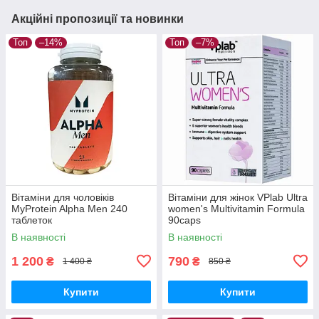
Акційні пропозиції та новинки
Топ
–14%
Топ
–7%
Вітаміни для чоловіків
Вітаміни для жінок VPlab Ultra
MyProtein Alpha Men 240
women's Multivitamin Formula
таблеток
90caps
В наявності
В наявності
1 200
790
₴
₴
1 400 ₴
850 ₴
Купити
Купити