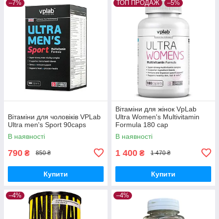
–7%
ТОП ПРОДАЖ
–5%
Вітаміни для жінок VpLab
Вітаміни для чоловіків VPLab
Ultra Women's Multivitamin
Ultra men's Sport 90caps
Formula 180 cap
В наявності
В наявності
790
1 400
₴
₴
850 ₴
1 470 ₴
Купити
Купити
–4%
–4%