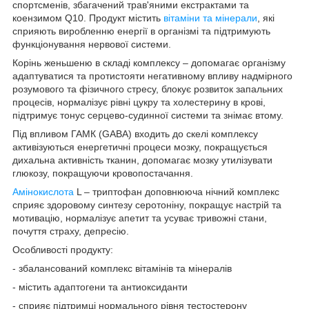
спортсменів, збагачений трав'яними екстрактами та
коензимом Q10. Продукт містить
вітаміни та мінерали
, які
сприяють виробленню енергії в організмі та підтримують
функціонування нервової системи.
Корінь женьшеню в складі комплексу – допомагає організму
адаптуватися та протистояти негативному впливу надмірного
розумового та фізичного стресу, блокує розвиток запальних
процесів, нормалізує рівні цукру та холестерину в крові,
підтримує тонус серцево-судинної системи та знімає втому.
Під впливом ГАМК (GABA) входить до скелі комплексу
активізуються енергетичні процеси мозку, покращується
дихальна активність тканин, допомагає мозку утилізувати
глюкозу, покращуючи кровопостачання.
Амінокислота
L – триптофан доповнююча нічний комплекс
сприяє здоровому синтезу серотоніну, покращує настрій та
мотивацію, нормалізує апетит та усуває тривожні стани,
почуття страху, депресію.
Особливості продукту:
- збалансований комплекс вітамінів та мінералів
- містить адаптогени та антиоксиданти
- сприяє підтримці нормального рівня тестостерону