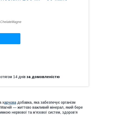
ChelateMagne
ротягом 14 днів
за домовленістю
а х
арчова
добавка, яка забезпечує організм
 Магній — життєво важливий мінерал, який бере
римкою нервової та м’язової систем, здоров’я