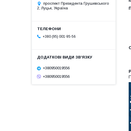
к
проспект Президента Грушевського
2, Луцьк, Україна
+380 (95) 001-95-56
+380950019556
+380950019556
П