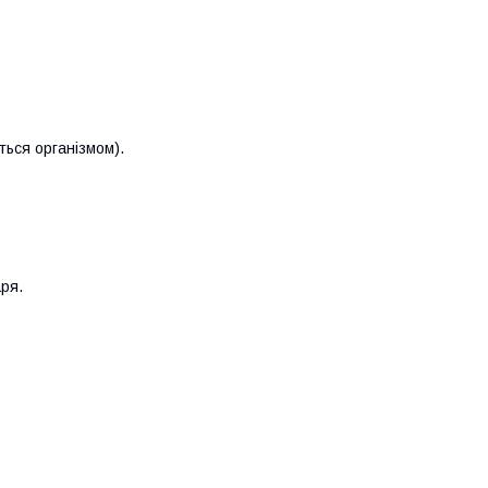
ться організмом).
аря.