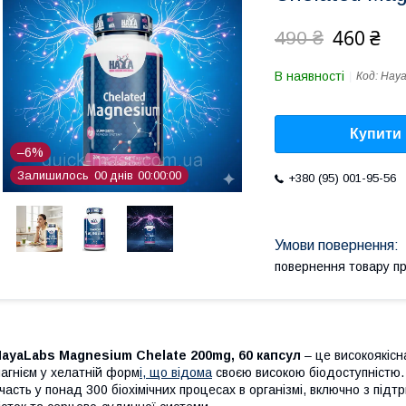
460 ₴
490 ₴
В наявності
Код:
Haya
Купити
–6%
Залишилось
0
0
днів
0
0
0
0
0
0
+380 (95) 001-95-56
повернення товару п
ayaLabs Magnesium Chelate 200mg, 60 капсул
– це високоякісн
агнієм у хелатній форм
і, що відома
своєю високою біодоступністю.
часть у понад 300 біохімічних процесах в організмі, включно з підт