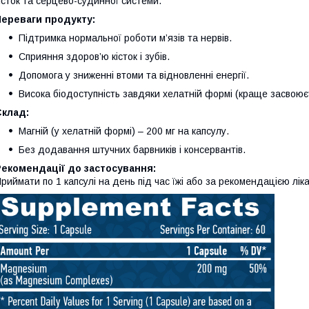
істок та серцево-судинної системи.
Переваги продукту:
Підтримка нормальної роботи м’язів та нервів.
Сприяння здоров’ю кісток і зубів.
Допомога у зниженні втоми та відновленні енергії.
Висока біодоступність завдяки хелатній формі (краще засвоює
Склад:
Магній (у хелатній формі) – 200 мг на капсулу.
Без додавання штучних барвників і консервантів.
Рекомендації до застосування:
риймати по 1 капсулі на день під час їжі або за рекомендацією лік