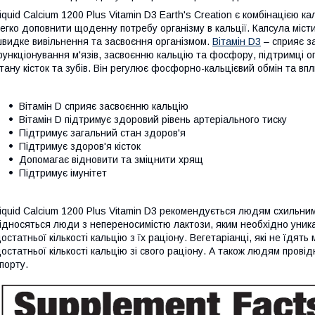
iquid Calcium 1200 Plus Vitamin D3 Earth's Creation є комбінацією ка
егко доповнити щоденну потребу організму в кальції. Капсула місти
видке вивільнення та засвоєння організмом.
Вітамін D3
– сприяє з
ункціонування м'язів, засвоєнню кальцію та фосфору, підтримці о
тану кісток та зубів. Він регулює фосфорно-кальцієвий обмін та вп
Вітамін D сприяє засвоєнню кальцію
Вітамін D підтримує здоровий рівень артеріального тиску
Підтримує загальний стан здоров'я
Підтримує здоров'я кісток
Допомагає відновити та зміцнити хрящ
Підтримує імунітет
iquid Calcium 1200 Plus Vitamin D3 рекомендується людям схильни
ідносяться люди з непереносимістю лактози, яким необхідно уник
остатньої кількості кальцію з їх раціону. Вегетаріанці, які не їдя
остатньої кількості кальцію зі свого раціону. А також людям прові
порту.