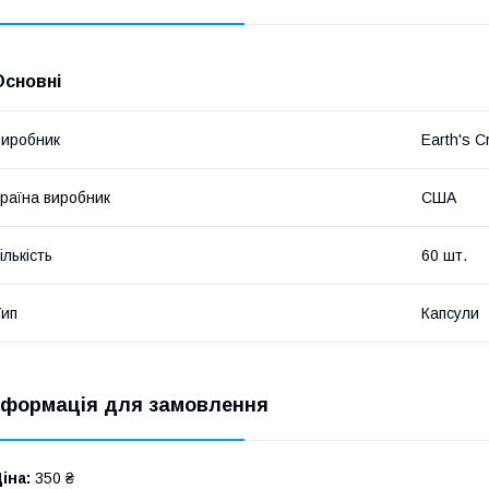
Основні
иробник
Earth's C
раїна виробник
США
ількість
60 шт.
ип
Капсули
нформація для замовлення
іна:
350 ₴