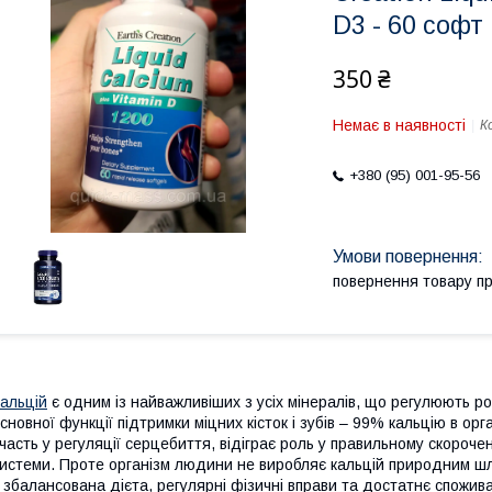
D3 - 60 софт 
350 ₴
Немає в наявності
К
+380 (95) 001-95-56
повернення товару п
альцій
є одним із найважливіших з усіх мінералів, що регулюють ро
сновної функції підтримки міцних кісток і зубів – 99% кальцію в орга
часть у регуляції серцебиття, відіграє роль у правильному скороче
истеми. Проте організм людини не виробляє кальцій природним шл
 збалансована дієта, регулярні фізичні вправи та достатнє спожив