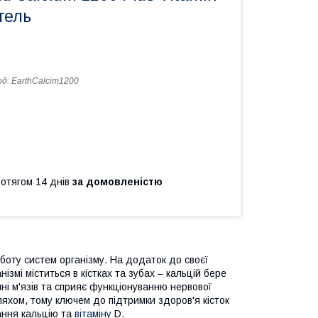
гель
од:
EarthCalcim1200
ротягом 14 днів
за домовленістю
боту систем організму. На додаток до своєї
нізмі міститься в кістках та зубах – кальцій бере
нні м'язів та сприяє функціонуванню нервової
яхом, тому ключем до підтримки здоров'я кісток
ання кальцію та
вітаміну
D.