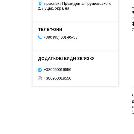
проспект Президента Грушевського
L
2, Луцьк, Україна
л
ш
ф
с
+380 (95) 001-95-56
+380950019556
+380950019556
L
в
д
д
с