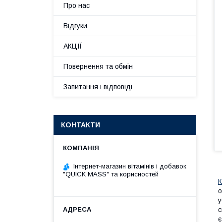
Про нас
Відгуки
АКЦІЇ
Повернення та обмін
Запитання і відповіді
КОНТАКТИ
Інтернет-магазин вітамінів і добавок
"QUICK MASS" та корисностей
К
о
у
с
є