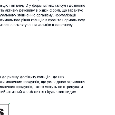
льцію і вітаміну D у формі м'яких капсул і дозволяє
ть активну речовину в рідкій формі, що гарантує
агальному зміцненню організму, нормалізації
птимального рівня кальцію в крові та нормальному
ливає на всмоктування кальцію в кишечнику.
м до ризику дефіциту кальцію, до них
ати молочних продуктів, що ускладнює отримання
ть молочних продуктів, також можуть не отримувати
дний активний спосіб життя і будь-яким видом