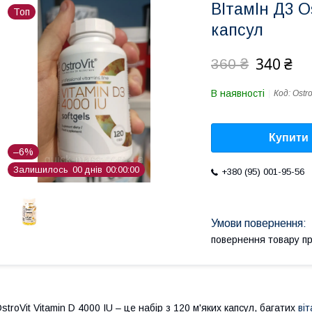
ВІтамІн Д3 Os
Топ
капсул
340 ₴
360 ₴
В наявності
Код:
Ostr
Купити
–6%
Залишилось
0
0
днів
0
0
0
0
0
0
+380 (95) 001-95-56
повернення товару п
stroVit Vitamin D 4000 IU – це набір з 120 м'яких капсул, багатих
ві