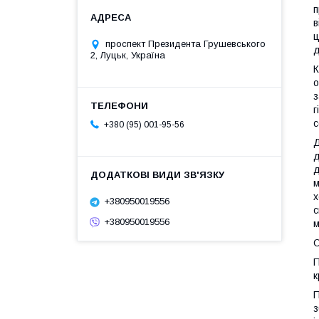
п
в
ц
проспект Президента Грушевського
д
2, Луцьк, Україна
К
о
з
г
с
+380 (95) 001-95-56
Д
д
д
м
х
+380950019556
с
+380950019556
м
О
П
к
П
з