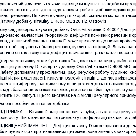
ризначений для всіх, хто хоче підвищити імунітет та подбати про 
ітаміну, що входить до складу капсули, робить добавку відмінно д
інної речовини. Ви хочете уникнути хвороб, зміцнити кістки, а тако
ієтичну добавку вітаміну D 4000 МЕ 120 від OstroVit!
ому слід використовувати добавку OstroVit вітамін D 4000? Дефіцит
дночасно найчастіше ігнорованих дефіцитів поживних речовин в ор
анадто низький рівень вітаміну D може призвести до низки проблем
іпертонії, порушень обміну речовин, пухлин та інфекцій. Більша ча
онячне світло, тому його дефіцит найчастіше трапляється восени та
жерелом вітаміну може бути також їжа, включаючи жирну рибу, жов
ефіциту вітаміну D, виберіть добавку OstroVit вітамін D 4000 МО, я
іабету допомагає у профілактиці раку регулює роботу судинної си
іцні кістки Властивості: Капсули OstroVit вітамін D до 4000 міжнар
олекальциферолу, завдяки чому вони рекомендовані насамперед усім
клад збагачений оливковою олією, що значно збільшує всмоктуванн
істить 120 капсул, і цього вистачає на 4 місяці регулярного прийом
сновні особливості нашої добавки:
ІДТРИМКА — Вітамін D зміцнює кістки та зуби, а також підтримує
ровообігу. Він є важливою підтримкою у профілактиці пухлин та діа
ІДВИЩЕНИЙ ІМУНІТЕТ – Дефіцит вітаміну D може призвести до ча
більшує кількість протизапальних цитокінів, вона зменшує захворюв