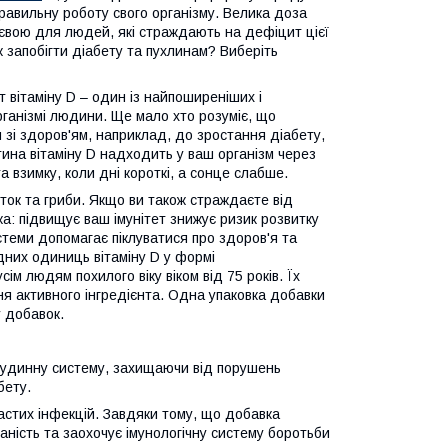
правильну роботу свого організму. Велика доза
ієвою для людей, які страждають на дефіцит цієї
ж запобігти діабету та пухлинам? Виберіть
 вітаміну D – один із найпоширеніших і
ганізмі людини. Ще мало хто розуміє, що
 зі здоров'ям, наприклад, до зростання діабету,
стина вітаміну D надходить у ваш організм через
 взимку, коли дні короткі, а сонце слабше.
ток та гриби. Якщо ви також страждаєте від
ка: підвищує ваш імунітет знижує ризик розвитку
стеми допомагає піклуватися про здоров'я та
одних одиниць вітаміну D у формі
 людям похилого віку віком від 75 років. Їх
я активного інгредієнта. Одна упаковка добавки
у добавок.
 судинну систему, захищаючи від порушень
бету.
стих інфекцій. Завдяки тому, що добавка
аність та заохочує імунологічну систему боротьби