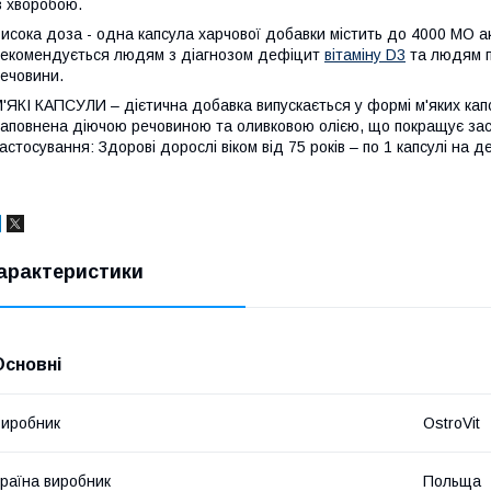
з хворобою.
исока доза - одна капсула харчової добавки містить до 4000 МО ак
екомендується людям з діагнозом дефіцит
вітаміну D3
та людям по
ечовини.
'ЯКІ КАПСУЛИ – дієтична добавка випускається у формі м'яких капс
аповнена діючою речовиною та оливковою олією, що покращує зас
астосування: Здорові дорослі віком від 75 років – по 1 капсулі на д
арактеристики
Основні
иробник
OstroVit
раїна виробник
Польща