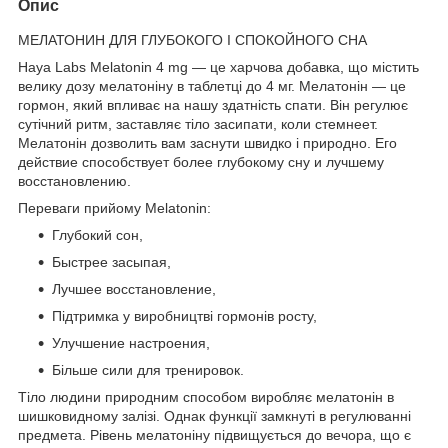
Опис
МЕЛАТОНИН ДЛЯ ГЛУБОКОГО І СПОКОЙНОГО СНА
Haya Labs Melatonin 4 mg — це харчова добавка, що містить
велику дозу мелатоніну в таблетці до 4 мг. Мелатонін — це
гормон, який впливає на нашу здатність спати. Він регулює
сутічний ритм, заставляє тіло засипати, коли стемнеет.
Мелатонін дозволить вам заснути швидко і природно. Его
действие способствует более глубокому сну и лучшему
восстановлению.
Переваги прийому Melatonin:
Глубокий сон,
Быстрее засыпая,
Лучшее восстановление,
Підтримка у виробництві гормонів росту,
Улучшение настроения,
Більше сили для тренировок.
Тіло людини природним способом виробляє мелатонін в
шишковидному залізі. Однак функції замкнуті в регулюванні
предмета. Рівень мелатоніну підвищується до вечора, що є