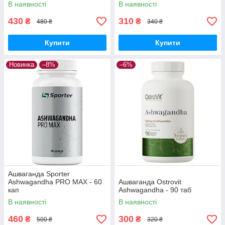
В наявності
В наявності
430
310
₴
₴
480 ₴
340 ₴
Купити
Купити
Новинка
–8%
–6%
Ашваганда Sporter
Ashwagandha PRO MAX - 60
Ашваганда Ostrovit
кап
Ashwagandha - 90 таб
В наявності
В наявності
460
300
₴
₴
500 ₴
320 ₴