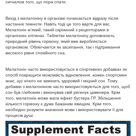
сигналом того, що пора спати.
Вихід з мелатоніну в організмі починається відразу після
настання темноти. Навіть тоді це того варте для вас.
Мелатонін м'який, такий скромний з рецепторами в
органічних клітинах. Таблетки мелатоніну доповнюють
природний рівень гормону, який вже виробляється
організмом. Облегчается як засипання, так і підтримання
високого рівня спокійного сна.
Мелатонін часто використовується в спортивних добавках як
спосіб покращити можливість відновлення. кожен спортсмен
знає, що нічого не замінить здоровий і міцний сон. Тому
добавки з мелатоніном часто використовуються для того, щоб
сон був глибоким і виконував свій регенук цивенера. Крім
того, мелатонін може мати ефект бустера ГР. Збільшення
кількості гормону є дуже бажаним явищем. Крім того,
необхідно розуміти значення мови і використовувати її для
процесів душі.