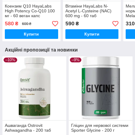
Коензим Q10 HayaLabs
Вітаміни HayaLabs N-
Мела
High Potency Co-Q10 100
Acetyl L-Cysteine (NAC)
норм
мг - 60 веган капс
600 mg - 60 таб
Mela
580
590
310
₴
₴
600 ₴
Купити
Купити
Акційні пропозиції та новинки
–10%
–9%
Ашваганда Ostrovit
Гліцин для нервової системи
Ashwagandha - 200 таб
Sporter Glycine - 200 г