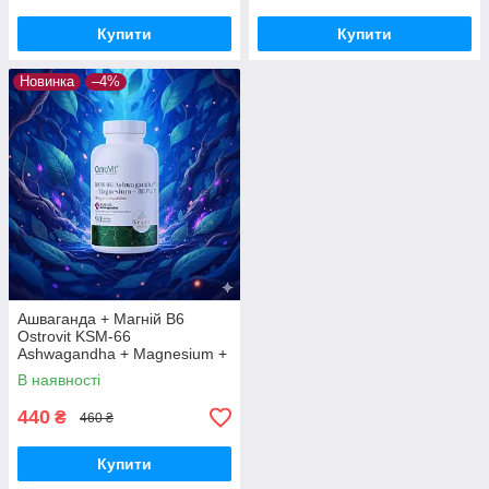
Купити
Купити
Новинка
–4%
Ашваганда + Магній В6
Ostrovit KSM-66
Ashwagandha + Magnesium +
B6 90 caps
В наявності
440
₴
460 ₴
Купити