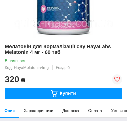
Мелатонін для нормалізації сну HayaLabs
Melatonin 4 мг - 60 таб
В наявності
Код: HayaMelatonin4mg
Роздріб
320
₴
Купити
Опис
Характеристики
Доставка
Оплата
Умови п