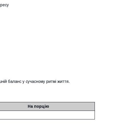
тресу
ній баланс у сучасному ритмі життя.
На порцію