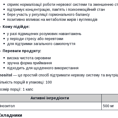
сприяє нормалізації роботи нервової системи та зменшенню с
підтримує концентрацію, пам'ять і психоемоційний стан
бере участь у регуляції гормонального балансу
позитивно впливає на метаболізм жирів і вуглеводів
🔹
Кому підійде:
у разі підвищених розумових навантажень
у періоди стресу або перевтоми
для підтримки загального самопочуття
🔹
Переваги продукту:
висока чистота сировини
зручна форма приймання
підходить для щоденного використання
nositol
— це простий спосіб підтримати нервову систему та внутріш
ількість порцій в упаковці: 100
озмір порції: 1 капс
Активні інгредієнти
Інозитол
500 мг
Складники