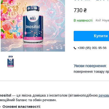
730 ₴
В наявності
Код:
Haya
Купити
+380 (95) 001-95-56
повернення товару п
nositol
— це якісна домішка з інозитолом (вітаміноподібною
речов
моційний баланс та обмін речовин.
🔹
Основні властивості: