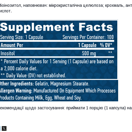
іоінозитол, наповнювач: мікрокристалічна целюлоза; крохмаль, анти
ислот.
екомендації щодо застосування: приймати 1 порцію (1 капсула) н