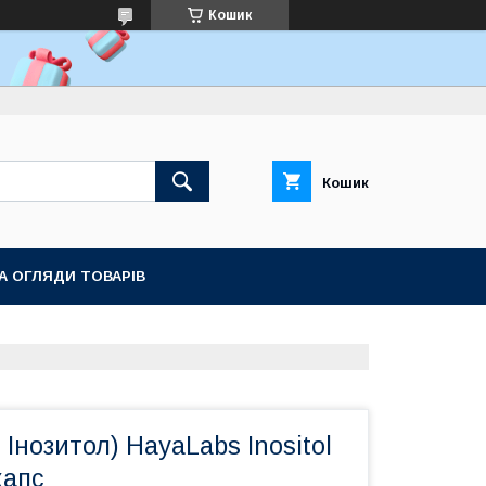
Кошик
Кошик
ТА ОГЛЯДИ ТОВАРІВ
 Інозитол) HayaLabs Inositol
капс