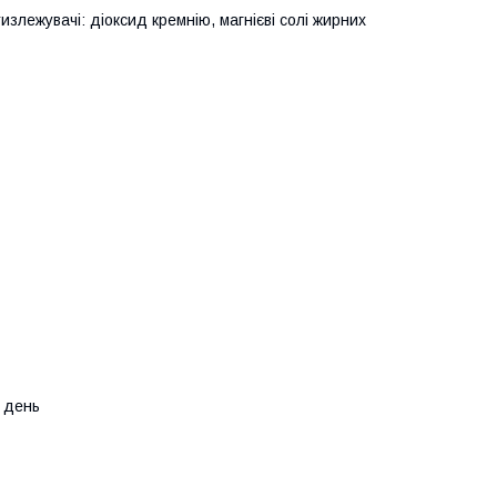
злежувачі: діоксид кремнію, магнієві солі жирних
а день