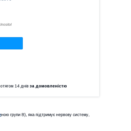
Inositol
ротягом 14 днів
за домовленістю
и
ною групи B), яка підтримує нервову систему,