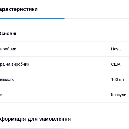
арактеристики
Основні
иробник
Haya
раїна виробник
США
ількість
100 шт.
ип
Капсули
нформація для замовлення