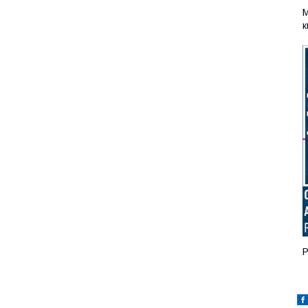
М
к
Р