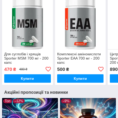
Для суглобів і хрящів
Комплексні амінокислоти
Цитр
Sporter MSM 700 мг - 200
Sporter EAA 700 мг - 200
Sport
капс
капс
200 
470
500
890
₴
₴
480 ₴
Купити
Купити
Акційні пропозиції та новинки
Топ
–12%
–9%