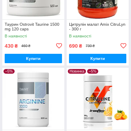
Таурин Ostrovit Taurine 1500
Цитрулін малат Amix CitruLyn
mg 120 caps
- 300 г
В наявності
В наявності
430
690
₴
₴
460 ₴
730 ₴
Купити
Купити
–5%
Новинка
–5%