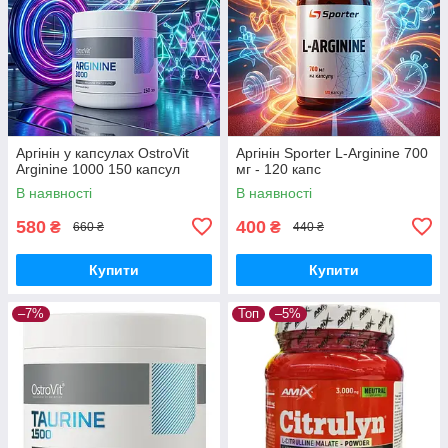
Аргінін у капсулах OstroVit
Аргінін Sporter L-Arginine 700
Arginine 1000 150 капсул
мг - 120 капс
В наявності
В наявності
580
400
₴
₴
660 ₴
440 ₴
Купити
Купити
–7%
Топ
–5%