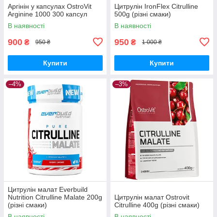
Аргінін у капсулах OstroVit
Цитрулін IronFlex Citrulline
Arginine 1000 300 капсул
500g (різні смаки)
В наявності
В наявності
900
950
₴
₴
950 ₴
1 000 ₴
Купити
Купити
–4%
–3%
Цитрулін малат Everbuild
Nutrition Citrulline Malate 200g
Цитрулін малат Ostrovit
(різні смаки)
Citrulline 400g (різні смаки)
В наявності
В наявності