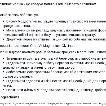
ліцинат магнію - це сполука магнію з амінокислотою гліцином.
акий зв'язок забезпечує:
Високу біодоступність: Гліцин полегшує транспортування магні
краще засвоєння.
Мінімальний ризик розладу шлунка: у порівнянні з іншими форм
викликає побічні ефекти з боку шлунково-кишкового тракту.
Додаткові переваги гліцину: Гліцин сам по собі має заспокійлив
орисні властивості OstroVit Magnesium Glycinate:
агній відіграє важливу роль у багатьох процесах в організмі. Ostro
Зменшити втому та втому: магній бере участь у виробництві ен
Підтримати нормальну роботу нервової системи: магній необхі
допомогти знизити рівень стресу і тривожності.
Забезпечити електролітний баланс: магній є важливим електрол
сольового балансу.
Підтримати здоров'я м'язів і кісток: магній необхідний для нор
кісток.
Поліпшити якість сну: завдяки заспокійливій дії гліцину, доба