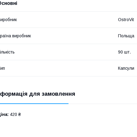
Основні
иробник
OstroVit
раїна виробник
Польща
ількість
90 шт.
ип
Капсули
нформація для замовлення
іна:
420 ₴