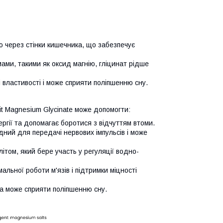
ю через стінки кишечника, що забезпечує
ами, такими як оксид магнію, гліцинат рідше
і властивості і може сприяти поліпшенню сну.
vit Magnesium Glycinate може допомогти:
ергії та допомагає боротися з відчуттям втоми.
дний для передачі нервових імпульсів і може
ітом, який бере участь у регуляції водно-
мальної роботи м'язів і підтримки міцності
вка може сприяти поліпшенню сну.