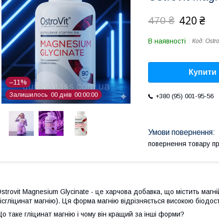
420 ₴
470 ₴
В наявності
Код:
Ostr
Купити
–11%
Залишилось
0
0
днів
0
0
0
0
0
0
+380 (95) 001-95-56
повернення товару п
strovit Magnesium Glycinate - це харчова добавка, що містить магні
ісгліцинат магнію). Ця форма магнію відрізняється високою біодос
о таке гліцинат магнію і чому він кращий за інші форми?