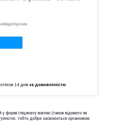
ovitMagnGlycinate
ротягом 14 днів
за домовленістю
й у формі гліцинату магнію (також відомого як
тупністю, тобто добре засвоюється організмом.