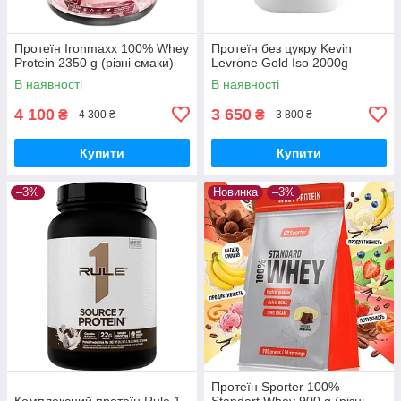
Протеїн Ironmaxx 100% Whey
Протеїн без цукру Kevin
Protein 2350 g (різні смаки)
Levrone Gold Iso 2000g
В наявності
В наявності
4 100
3 650
₴
₴
4 300 ₴
3 800 ₴
Купити
Купити
–3%
Новинка
–3%
Протеїн Sporter 100%
Комплексний протеїн Rule 1
Standart Whey 900 g (різні