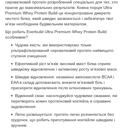
сироватковий протеїн розроблений спеціально для тих, хто
прагне до максимальних результатів. Кожна порція Ultra
Premium Whey Protein Build-це концентроване джерело
чистого білка, який швидко засвоюється і забезпечує твої
м'язи необхідним будівельним матеріалом.
Що робить Everbuild Ultra Premium Whey Protein Build
особливим?
Чудова якість: ми використовуємо тільки
ультрафільтрований сироватковий протеїн найвищого
ступеня очищення.
Ефективний ріст м'язів: високий вміст білка сприяє
швидкому відновленню і активному росту м'язової маси.
Швидке відновлення: незамінні амінокислоти BCAA і
EAA в складі допомагають знизити м'язовий біль і
прискорити відновлення після інтенсивних тренувань.
Відмінний смак: насолоджуйся чудовими смаками, які
перетворять кожен протеїновий коктейль в справжнє
задоволення.
Легко розмішується: протеїн легко розчиняється без
грудочок, що робить приготування коктейлю швидким і
зручним.