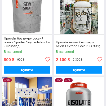
Протеїн без цукру соєвий
ізолят Sporter Soy Isolate - 1кг
Протеїн ізолят без цукру
- шоколад
Kevin Levrone Gold ISO 908g
В наявності
В наявності
800
2 100
₴
₴
900 ₴
2 300 ₴
Купити
Купити
–8%
Топ
–6%