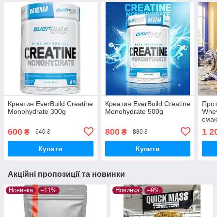
Креатин EverBuild Creatine
Креатин EverBuild Creatine
Про
Monohydrate 300g
Monohydrate 500g
Whey
смак
600
800
1 2
₴
₴
640 ₴
880 ₴
Купити
Купити
Акційні пропозиції та новинки
Новинка
–11%
Новинка
–9%