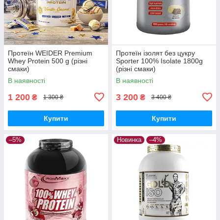
Протеїн WEIDER Premium
Протеїн ізолят без цукру
Whey Protein 500 g (різні
Sporter 100% Isolate 1800g
смаки)
(різні смаки)
В наявності
В наявності
1 200
3 200
₴
₴
1 300 ₴
3 400 ₴
Купити
Купити
–5%
Новинка
–4%