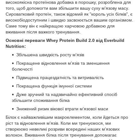
високоякісна протеїнова добавка в порошку, розроблена для
того, щоб допомогти вам збільшити вашу суху м'язову масу.
Сироватковий протеїн, також відомий як "король усіх білків", є
високобіодоступним і швидко засвоюється вашим організмом.
Саме тому він є найкращою харчовою добавкою для
вживання після важкого тренування.
Основні переваги Whey Protein Build 2.0 від Everbuild
Nutrition:
Збільшена швидкість росту м'язів
Покращене відновлення м'язів та зменшення
болючості
Підвищена працездатність та витривалість
Покращена функція імунної системи
Дуже зручний та надзвичайно ефективний спосіб
збільшити споживання білка
Знижений ризик вікової втрати м'язової маси
Білок є найважливішим макроелементом, коли йдеться про
ріст та відновлення м'язів. Коли ми тренуємося, ми
створюємо невеликі розриви всередині наших м'язових
волокон. Вживання білка після тренування допомагає