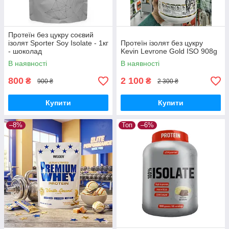
Протеїн без цукру соєвий
ізолят Sporter Soy Isolate - 1кг
Протеїн ізолят без цукру
- шоколад
Kevin Levrone Gold ISO 908g
В наявності
В наявності
800
2 100
₴
₴
900 ₴
2 300 ₴
Купити
Купити
–8%
Топ
–6%