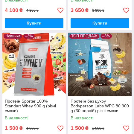
В наявності
В наявності
4 100
3 650
₴
₴
4 300 ₴
3 800 ₴
Купити
Купити
Новинка
–3%
ТОП ПРОДАЖ
–3%
Протеїн Sporter 100%
Протеїн без цукру
Standart Whey 900 g (різні
Bodyperson Labs WPC 80 900
смаки)
g (30 порцій) різні смаки
В наявності
В наявності
1 500
1 500
₴
₴
1 550 ₴
1 550 ₴