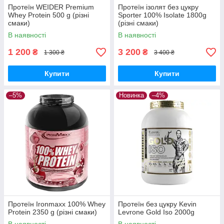
Протеїн WEIDER Premium
Протеїн ізолят без цукру
Whey Protein 500 g (різні
Sporter 100% Isolate 1800g
смаки)
(різні смаки)
В наявності
В наявності
1 200
3 200
₴
₴
1 300 ₴
3 400 ₴
Купити
Купити
–5%
Новинка
–4%
Протеїн Ironmaxx 100% Whey
Протеїн без цукру Kevin
Protein 2350 g (різні смаки)
Levrone Gold Iso 2000g