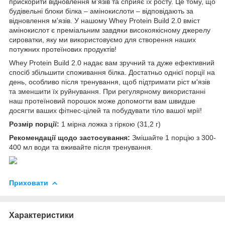
прискорити відновлення м'язів та сприяє їх росту. Це тому, що
будівельні блоки білка – амінокислоти – відповідають за
відновлення м'язів. У нашому Whey Protein Build 2.0 вміст
амінокислот є преміальним завдяки високоякісному джерелу
сироватки, яку ми використовуємо для створення наших
потужних протеїнових продуктів!
Whey Protein Build 2.0 надає вам зручний та дуже ефективний
спосіб збільшити споживання білка. Достатньо однієї порції на
день, особливо після тренування, щоб підтримати ріст м'язів
та зменшити їх руйнування. При регулярному використанні
наш протеїновий порошок може допомогти вам швидше
досягти ваших фітнес-цілей та побудувати тіло вашої мрії!
Розмір порції:
1 мірна ложка з гіркою (31,2 г)
Рекомендації щодо застосування:
Змішайте 1 порцію з 300-
400 мл води та вживайте після тренування.
Приховати
Характеристики