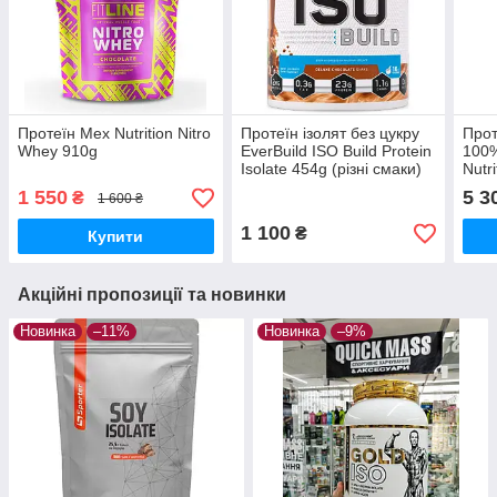
Протеїн Mex Nutrition Nitro
Протеїн ізолят без цукру
Прот
Whey 910g
EverBuild ISO Build Protein
100
Isolate 454g (різні смаки)
Nutri
1 550
5 3
₴
1 600 ₴
1 100
₴
Купити
Акційні пропозиції та новинки
Новинка
–11%
Новинка
–9%