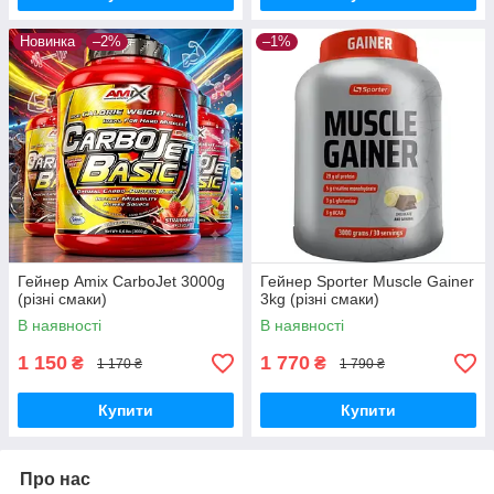
Новинка
–2%
–1%
Гейнер Amix CarboJet 3000g
Гейнер Sporter Muscle Gainer
(різні смаки)
3kg (різні смаки)
В наявності
В наявності
1 150
1 770
₴
₴
1 170 ₴
1 790 ₴
Купити
Купити
Про нас