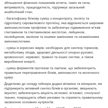
збільшення фізичних показників атлета, таких як сила,
витривалість, працездатність, підтримує загальний
анаболічний стан;
- багатофазну білкову суміш з концентрату, ізоляту та
гідролізату сироваткового протеїну, яка відрізняється широким
амінокислотним профілем та забезпечує підживлення м'язів
глютаміном та глютаміновою кислотою, лейцином,
ізолейцином, валіном та іншими замінними та незамінними
амінокислотами.
- суміш із корисних жирів, необхідних для синтезу гормонів,
метаболізму ліпідів, здорової діяльності опорно-рухової,
кровоносної, нервової, травної та інших систем, а також
вироблення енергії;
- суміш ферментів протеази та лактази, що забезпечують
правильне перетравлення білків, амінокислот та молочного
цукру.
Додатково до складу гейнера додані вітаміни та мінерали, які
підтримують активний синтез білків в організмі, зміцнюють
імунітет, забезпечують міцність кісткової, м'язової, сполучної
тканин, покращують обмін речовин та сприяють правильному
засвоєнню основних нутрієнтів.