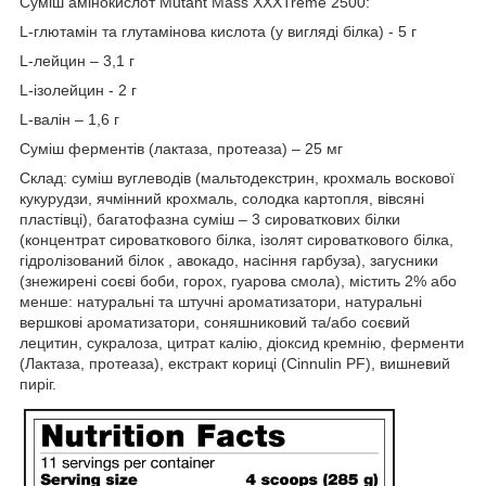
Суміш амінокислот Mutant Mass XXXTreme 2500:
L-глютамін та глутамінова кислота (у вигляді білка) - 5 г
L-лейцин – 3,1 г
L-ізолейцин - 2 г
L-валін – 1,6 г
Суміш ферментів (лактаза, протеаза) – 25 мг
Склад: суміш вуглеводів (мальтодекстрин, крохмаль воскової
кукурудзи, ячмінний крохмаль, солодка картопля, вівсяні
пластівці), багатофазна суміш – 3 сироваткових білки
(концентрат сироваткового білка, ізолят сироваткового білка,
гідролізований білок , авокадо, насіння гарбуза), загусники
(знежирені соєві боби, горох, гуарова смола), містить 2% або
менше: натуральні та штучні ароматизатори, натуральні
вершкові ароматизатори, соняшниковий та/або соєвий
лецитин, сукралоза, цитрат калію, діоксид кремнію, ферменти
(Лактаза, протеаза), екстракт кориці (Cinnulin PF), вишневий
пиріг.