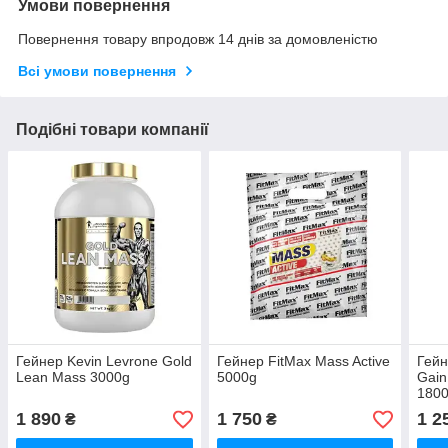
Умови повернення
Повернення товару впродовж 14 днів за домовленістю
Всі умови повернення
Подібні товари компанії
Гейнер Kevin Levrone Gold
Гейнер FitMax Mass Active
Гейн
Lean Mass 3000g
5000g
Gain
180
1 890
1 750
1 2
₴
₴