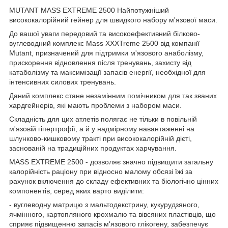
MUTANT MASS EXTREME 2500 Найпотужніший
висококалорійний гейнер для швидкого набору м'язової маси.
До вашої уваги передовий та високоефективний білково-
вуглеводний комплекс Mass XXXTreme 2500 від компанії
Mutant, призначений для підтримки м'язового анаболізму,
прискорення відновлення після тренувань, захисту від
катаболізму та максимізації запасів енергії, необхідної для
інтенсивних силових тренувань.
Даний комплекс стане незамінним помічником для так званих
хардгейнерів, які мають проблеми з набором маси.
Складність для цих атлетів полягає не тільки в повільній
м'язовій гіпертрофії, а й у надмірному навантаженні на
шлунково-кишковому тракті при висококалорійній дієті,
заснованій на традиційних продуктах харчування.
MASS EXTREME 2500 - дозволяє значно підвищити загальну
калорійність раціону при відносно малому обсязі їжі за
рахунок включення до складу ефективних та біологічно цінних
компонентів, серед яких варто виділити:
- вуглеводну матрицю з мальтодекстрину, кукурудзяного,
ячмінного, картопляного крохмалю та вівсяних пластівців, що
сприяє підвищенню запасів м'язового глікогену, забезпечує