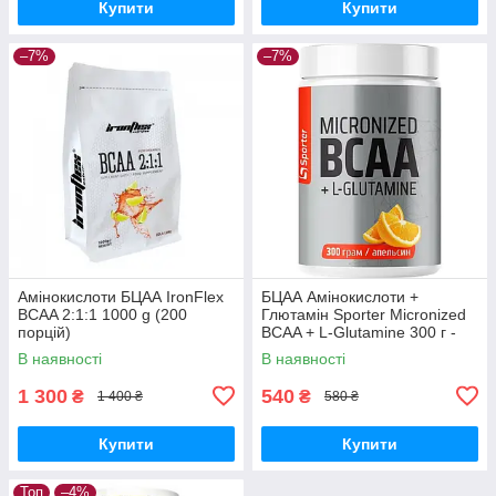
Купити
Купити
–7%
–7%
Амінокислоти БЦАА IronFlex
БЦАА Амінокислоти +
BCAA 2:1:1 1000 g (200
Глютамін Sporter Micronized
порцій)
BCAA + L-Glutamine 300 г -
апельсин
В наявності
В наявності
1 300
540
₴
₴
1 400 ₴
580 ₴
Купити
Купити
Топ
–4%