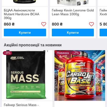
БЦАА Амінокислоти
Гейнер Kevin Levrone Gold
Гейн
Mutant Hardcore BCAA
Lean Mass 1000g
Xxxt
390g
860
800
5 8
₴
₴
Купити
Купити
Акційні пропозиції та новинки
–8%
Новинка
–2%
Гейнер Serious Mass -