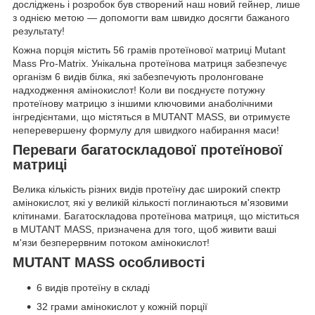
досліджень і розробок був створений наш новий гейнер, лише
з однією метою — допомогти вам швидко досягти бажаного
результату!
Кожна порція містить 56 грамів протеїнової матриці Mutant
Mass Pro-Matrix. Унікальна протеїнова матриця забезпечує
організм 6 видів білка, які забезпечують пролонговане
надходження амінокислот! Коли ви поєднуєте потужну
протеїнову матрицю з іншими ключовими анаболічними
інгредієнтами, що містяться в MUTANT MASS, ви отримуєте
неперевершену формулу для швидкого набирання маси!
Переваги багатоскладової протеїнової
матриці
Велика кількість різних видів протеїну дає широкий спектр
амінокислот, які у великій кількості поглинаються м'язовими
клітинами. Багатоскладова протеїнова матриця, що міститься
в MUTANT MASS, призначена для того, щоб живити ваші
м'язи безперервним потоком амінокислот!
MUTANT MASS особливості
6 видів протеїну в складі
32 грами амінокислот у кожній порції