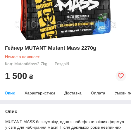
Гейнер MUTANT Mutant Mass 2270g
Немає в наявності
Код: MutantMass2.7kg
Роздріб
1 500
₴
Опис
Характеристики
Доставка
Оплата
Умови п
Опис
MUTANT MASS без сумніву, одна з найефективніших формул
у світі для набирання маси! Після декількох років невпинних