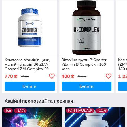
Комплекс вітамінів цинк,
Вітаміни групи В Sporter
Комп
магній і вітамін В6 ZMA
Vitamin B Complex - 100
(ZMA
Gaspari ZM-Complex 90
капс
180 
caps
770
400
1 2
₴
₴
840 ₴
430 ₴
Купити
Купити
Акційні пропозиції та новинки
Топ
–14%
ТОП ПРОДАЖ
–11%