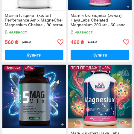
Магній Гліцинат (хелат)
Магній бісгліцинат (хелат)
Performance Amix MagneChel
HayaLabs Chelated
Magnesium Chelate - 90 веган
Magnesium 200 мг - 60 капс
капс
В наявності
В наявності
560
460
₴
₴
600 ₴
490 ₴
Купити
Купити
Новинка
–5%
ТОП ПРОДАЖ
–5%
Магній цитрат Haya Labs