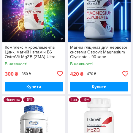
Комплекс мікроелементів
Магній гліцинат для нервової
Цинк, магній і вітамін B6
системи Ostrovit Magnesium
OstroVit MgZB (ZMA) Ultra
Glycinate - 90 капс
120 табл
В наявності
В наявності
300
420
₴
₴
350 ₴
470 ₴
Купити
Купити
Новинка
–8%
Топ
–8%