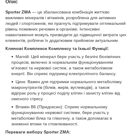
Опис
Sporter ZMA
— це збалансована комбінація життєво
важливих мінералів і вітамінів, розроблена для активних
людей і спортсменів, які прагнуть підтримувати оптимальний
рівень поживних речовин в організмі. Інтенсивні
навантаження можуть призводити до підвищеної витрати цих
елементів, роблячи їх додатковим прийомом актуальним.
Ключові Комплекси Комплексу та їхньої Функції:
Магній: Цей мінерал бере участь у безлічі біохімічних
процесів, включно зі нормальним функціонуванням
м'язової та нервової систем, а також метаболізмом
енергії. Він сприяє підтримці електролітного балансу.
Цинк: Важен для підтримки нормального метаболізму
макронутрієнтів (білків, жирів, вуглеводів), а також
відіграє роль у процесі поділу клітин і захисту клітин від
окисного стресу.
Вітамін B6 (Піридоксин): Сприяє нормальному
функціонуванню нервової системи, бере участь у
метаболізмі білка та глікогену, а також допомагає в
зниженні втоми та стомлюваності.
Переваги вибору Sporter ZMA: