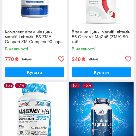
Комплекс вітамінів цинк,
Вітаміни Цинк, магній, вітамін
магній і вітамін В6 ZMA
В6 OstroVit MgZb6 (ZMA) 90
Gaspari ZM-Complex 90 caps
таб
В наявності
В наявності
770
240
₴
₴
840 ₴
260 ₴
Купити
Купити
Топ
–7%
Топ
–6%