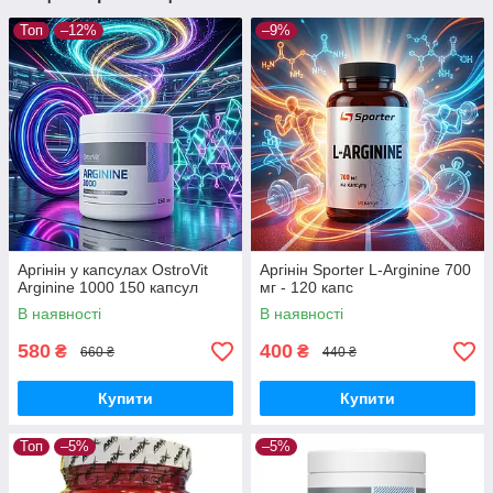
Топ
–12%
–9%
Аргінін у капсулах OstroVit
Аргінін Sporter L-Arginine 700
Arginine 1000 150 капсул
мг - 120 капс
В наявності
В наявності
580
400
₴
₴
660 ₴
440 ₴
Купити
Купити
Топ
–5%
–5%