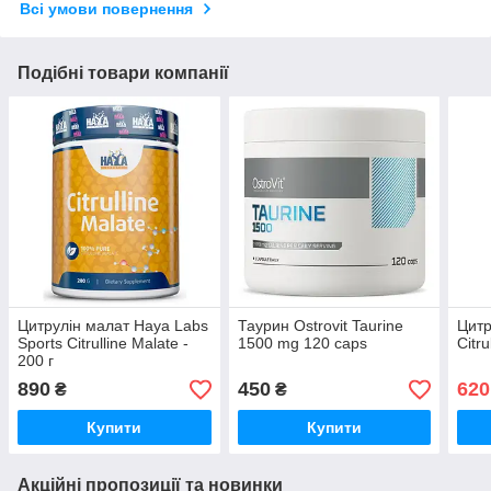
Всі умови повернення
Подібні товари компанії
Цитрулін малат Haya Labs
Таурин Ostrovit Taurine
Цитр
Sports Citrulline Malate -
1500 mg 120 caps
Citru
200 г
890
450
620
₴
₴
Купити
Купити
Акційні пропозиції та новинки