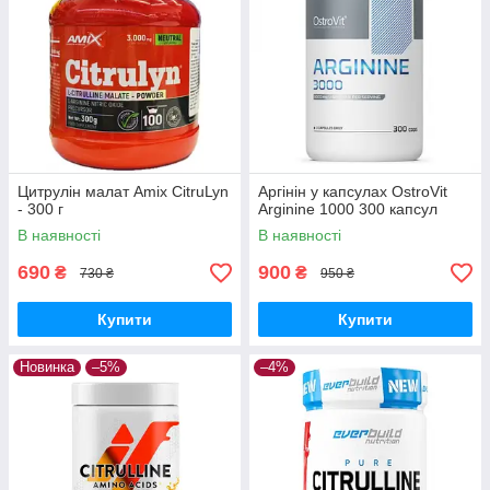
Цитрулін малат Amix CitruLyn
Аргінін у капсулах OstroVit
- 300 г
Arginine 1000 300 капсул
В наявності
В наявності
690
900
₴
₴
730 ₴
950 ₴
Купити
Купити
Новинка
–5%
–4%