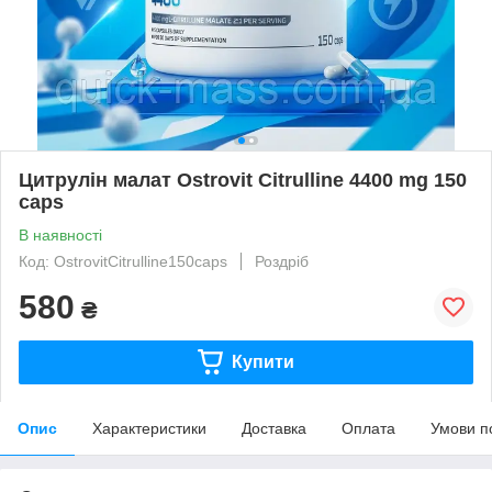
Цитрулін малат Ostrovit Citrulline 4400 mg 150
caps
В наявності
Код: OstrovitCitrulline150caps
Роздріб
580
₴
Купити
Опис
Характеристики
Доставка
Оплата
Умови п