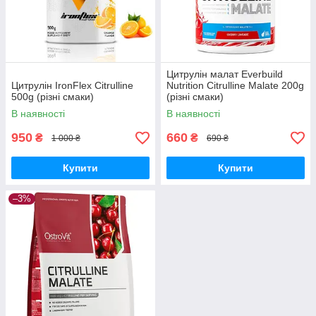
Цитрулін малат Everbuild
Цитрулін IronFlex Citrulline
Nutrition Citrulline Malate 200g
500g (різні смаки)
(різні смаки)
В наявності
В наявності
950
660
₴
₴
1 000 ₴
690 ₴
Купити
Купити
–3%