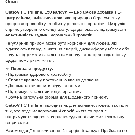
Опис
OstroVit Citrulline, 150 капсул
— це харчова добавка з
L-
цитруліном
, амінокислотою, яка природно бере участь у
процесах кровообігу та обміну речовин в організмі. Цитрулін
сприяє утворенню оксиду азоту, що допомагає підтримувати
еластичність судин
і нормальний кровотік.
Регулярний прийом може бути корисним для людей, які
відчувають
втому
, зниження енергії, дискомфорт у м’язах або
хочуть підтримати загальне самопочуття та працездатність у
щоденному ритмі життя.
🔹
Переваги продукту:
• Підтримка здорового кровообігу
• Сприяє кращому постачанню кисню до тканин
• Допомагає зменшити відчуття втоми
• Підтримує загальний тонус організму
• Зручна капсульна форма для щоденного прийому
OstroVit Citrulline
підходить як для активних людей, так і для
тих, хто веде малорухливий спосіб життя та прагне
підтримувати здоров’я серцево-судинної системи і загальну
витривалість.
Рекомендації для вживання: 1 порція: 5 капсул. Приймати по