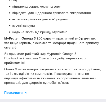
підтримка серця, мозку та зору
підходить для щоденного тривалого використання
економне рішення для всієї родини
зручні капсули
надійна якість від бренду MyProtein
MyProtein Omega 3 250 caps
— практичний вибір для тих,
хто цінує користь, економію та комфорт щоденного прийому
омега-3.
Як приймати риб'ячий жир Myprotein Omega 3:
Приймайте 2 капсули Омега 3 на добу, переважно з
прийомом їжі.
Омега 3 може використовуватися як в якості окремої добавки,
так і в складі різних комплексів. Її застосування значно
підвищує ефективність вживання жиророзчинних вітамінів і
препаратів для здоров'я суглобів і зв'язок.
Приховати