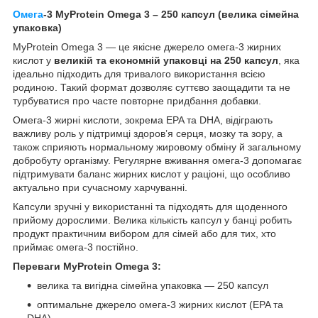
Омега
-3 MyProtein Omega 3 – 250 капсул (велика сімейна
упаковка)
MyProtein Omega 3 — це якісне джерело омега-3 жирних
кислот у
великій та економній упаковці на 250 капсул
, яка
ідеально підходить для тривалого використання всією
родиною. Такий формат дозволяє суттєво заощадити та не
турбуватися про часте повторне придбання добавки.
Омега-3 жирні кислоти, зокрема EPA та DHA, відіграють
важливу роль у підтримці здоров’я серця, мозку та зору, а
також сприяють нормальному жировому обміну й загальному
добробуту організму. Регулярне вживання омега-3 допомагає
підтримувати баланс жирних кислот у раціоні, що особливо
актуально при сучасному харчуванні.
Капсули зручні у використанні та підходять для щоденного
прийому дорослими. Велика кількість капсул у банці робить
продукт практичним вибором для сімей або для тих, хто
приймає омега-3 постійно.
Переваги MyProtein Omega 3:
велика та вигідна сімейна упаковка — 250 капсул
оптимальне джерело омега-3 жирних кислот (EPA та
DHA)