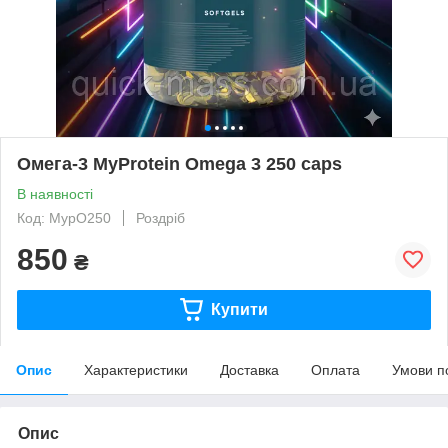
Омега-3 MyProtein Omega 3 250 caps
В наявності
Код: MypO250
Роздріб
850
₴
Купити
Опис
Характеристики
Доставка
Оплата
Умови п
Опис