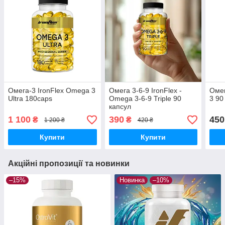
Омега-3 IronFlex Omega 3
Омега 3-6-9 IronFlex -
Омег
Ultra 180caps
Omega 3-6-9 Triple 90
3 90
капсул
1 100
390
450
₴
₴
1 200 ₴
420 ₴
Купити
Купити
Акційні пропозиції та новинки
–15%
Новинка
–10%