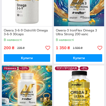
Омега 3-6-9 OstroVit Omega
Омега-3 IronFlex Omega 3
3-6-9 30caps
Ultra Strong 200 капс
В наявності
В наявності
200
1 350
₴
₴
235 ₴
1 500 ₴
Купити
Купити
Новинка
–10%
ТОП ПРОДАЖ
–8%