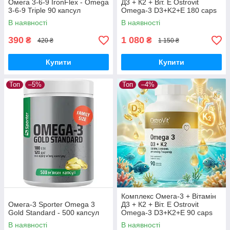
Омега 3-6-9 IronFlex - Omega
Д3 + К2 + Віт. Е Ostrovit
3-6-9 Triple 90 капсул
Omega-3 D3+K2+Е 180 caps
В наявності
В наявності
390
1 080
₴
₴
420 ₴
1 150 ₴
Купити
Купити
Топ
–5%
Топ
–4%
Комплекс Омега-3 + Вітамін
Омега-3 Sporter Omega 3
Д3 + К2 + Віт. Е Ostrovit
Gold Standard - 500 капсул
Omega-3 D3+K2+Е 90 caps
В наявності
В наявності