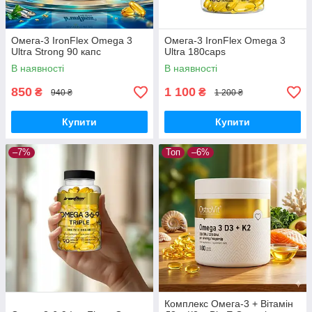
Омега-3 IronFlex Omega 3
Омега-3 IronFlex Omega 3
Ultra Strong 90 капс
Ultra 180caps
В наявності
В наявності
850
1 100
₴
₴
940 ₴
1 200 ₴
Купити
Купити
–7%
Топ
–6%
Комплекс Омега-3 + Вітамін