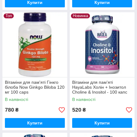
Купити
Купити
Топ
Новинка
Вітаміни для пам'яті Гінкго
Вітаміни для пам'яті
білоба Now Ginkgo Biloba 120
HayaLabs Холін + Інозитол
мг 100 caps
Choline & Inositol - 100 капс
В наявності
В наявності
780
520
₴
₴
Купити
Купити