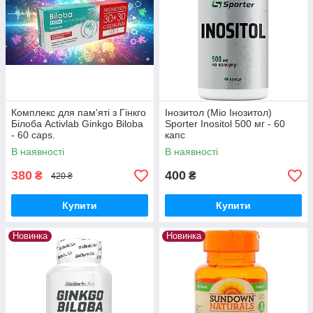
Комплекс для пам'яті з Гінкго
Інозитол (Міо Інозитол)
Білоба Activlab Ginkgo Biloba
Sporter Inositol 500 мг - 60
- 60 caps.
капс
В наявності
В наявності
380
400
₴
₴
420 ₴
Купити
Купити
Новинка
Новинка