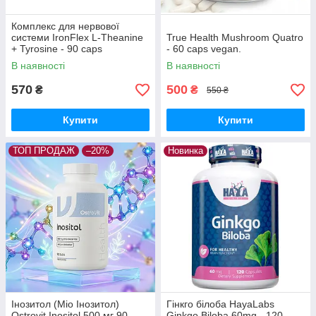
Комплекс для нервової
системи IronFlex L-Theanine
True Health Mushroom Quatro
+ Tyrosine - 90 caps
- 60 caps vegan.
В наявності
В наявності
570
500
₴
₴
550 ₴
Купити
Купити
ТОП ПРОДАЖ
–20%
Новинка
Інозитол (Міо Інозитол)
Гінкго білоба HayaLabs
Ostrovit Inositol 500 мг 90
Ginkgo Biloba 60mg - 120