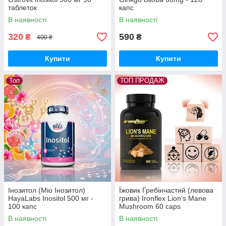
таблеток
капс
В наявності
В наявності
320
590
₴
₴
400 ₴
Купити
Купити
Топ
ТОП ПРОДАЖ
Інозитол (Міо Інозитол)
Їжовик Гребінчастий (левова
HayaLabs Inositol 500 мг -
грива) Ironflex Lion's Mane
100 капс
Mushroom 60 caps
В наявності
В наявності