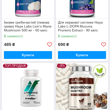
Їжовик гребінчастий (левова
Для нервової системи Haya
грива) Haya Labs Lion's Mane
Labs L-DOPA Mucuna
Mushroom 500 мг - 60 капс
Pruriens Extract - 90 капс
В наявності
В наявності
485
690
₴
₴
Купити
Купити
ТОП ПРОДАЖ
–9%