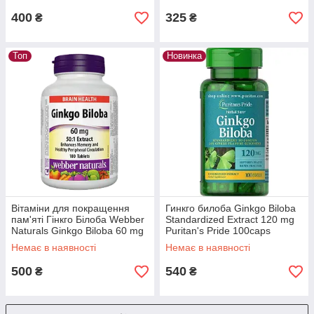
400
325
₴
₴
Топ
Новинка
Вітаміни для покращення
Гинкго билоба Ginkgo Biloba
пам'яті Гінкго Білоба Webber
Standardized Extract 120 mg
Naturals Ginkgo Biloba 60 mg
Puritan's Pride 100caps
180 таблеток
Немає в наявності
Немає в наявності
500
540
₴
₴