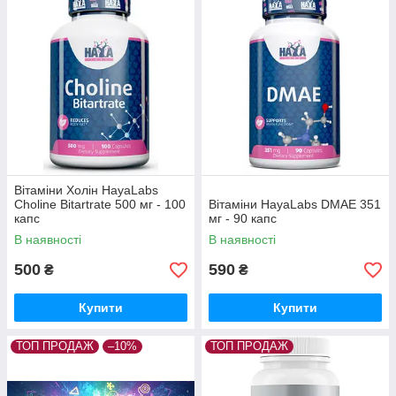
Вітаміни Холін HayaLabs
Choline Bitartrate 500 мг - 100
Вітаміни HayaLabs DMAE 351
капс
мг - 90 капс
В наявності
В наявності
500
590
₴
₴
Купити
Купити
ТОП ПРОДАЖ
–10%
ТОП ПРОДАЖ