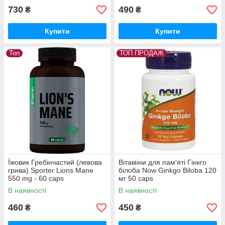
730
490
₴
₴
Купити
Купити
Топ
ТОП ПРОДАЖ
Їжовик Гребінчастий (левова
Вітаміни для пам'яті Гінкго
грива) Sporter Lions Mane
білоба Now Ginkgo Biloba 120
550 mg - 60 caps
мг 50 caps
В наявності
В наявності
460
450
₴
₴