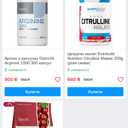
Цитрулін малат Everbuild
Аргінін у капсулах OstroVit
Nutrition Citrulline Malate 200g
Arginine 1000 300 капсул
(різні смаки)
В наявності
В наявності
900
660
₴
₴
950 ₴
690 ₴
Купити
Купити
–3%