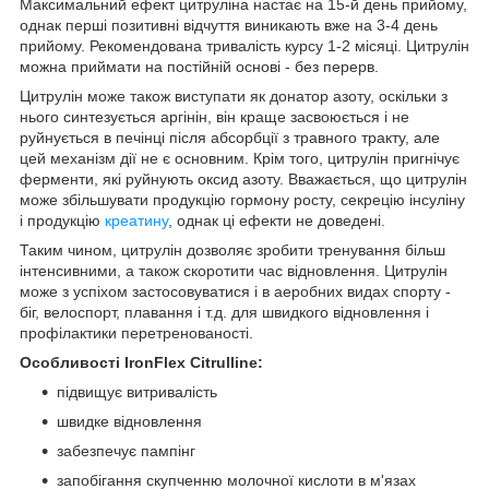
Максимальний ефект цитруліна настає на 15-й день прийому,
однак перші позитивні відчуття виникають вже на 3-4 день
прийому. Рекомендована тривалість курсу 1-2 місяці. Цитрулін
можна приймати на постійній основі - без перерв.
Цитрулін може також виступати як донатор азоту, оскільки з
нього синтезується аргінін, він краще засвоюється і не
руйнується в печінці після абсорбції з травного тракту, але
цей механізм дії не є основним. Крім того, цитрулін пригнічує
ферменти, які руйнують оксид азоту. Вважається, що цитрулін
може збільшувати продукцію гормону росту, секрецію інсуліну
і продукцію
креатину
, однак ці ефекти не доведені.
Таким чином, цитрулін дозволяє зробити тренування більш
інтенсивними, а також скоротити час відновлення. Цитрулін
може з успіхом застосовуватися і в аеробних видах спорту -
біг, велоспорт, плавання і т.д. для швидкого відновлення і
профілактики перетренованості.
Особливості IronFlex Citrulline:
підвищує витривалість
швидке відновлення
забезпечує пампінг
запобігання скупченню молочної кислоти в м'язах