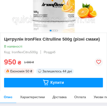
Цитрулін IronFlex Citrulline 500g (різні смаки)
В наявності
Код: IronflexCitru500g
Роздріб
950
₴
1 000 ₴
Економія
50 ₴
Залишилось
44 дні
Купити
Опис
Характеристики
Доставка
Оплата
Умови п