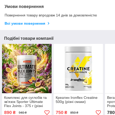
Умови повернення
Повернення товару впродовж 14 днів за домовленістю
Всі умови повернення
Подібні товари компанії
Комплекс для суглобів та
Креатин Ironflex Creatine
Вега
зв'язок Sporter Ultimate
500g (різні смаки)
прот
Flex Joints - 375 г (різні
Prot
смаки)
890
750
780
₴
₴
940 ₴
850 ₴