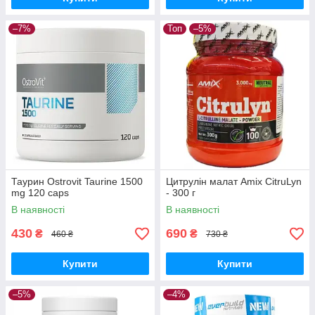
–7%
Топ
–5%
Таурин Ostrovit Taurine 1500
Цитрулін малат Amix CitruLyn
mg 120 caps
- 300 г
В наявності
В наявності
430
690
₴
₴
460 ₴
730 ₴
Купити
Купити
–5%
–4%