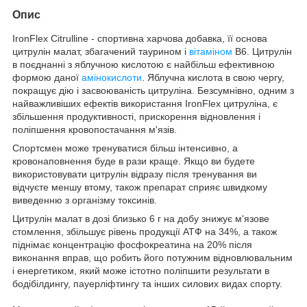
Опис
IronFlex Citrulline - спортивна харчова добавка, її основа
цитрулін малат, збагачений таурином і
вітаміном
В6. Цитрулін
в поєднанні з яблучною кислотою є найбільш ефективною
формою даної
амінокислоти
. Яблучна кислота в свою чергу,
покращує дію і засвоюваність цитруліна. Безсумнівно, одним з
найважливіших ефектів використання IronFlex цитруліна, є
збільшення продуктивності, прискорення відновлення і
поліпшення кровопостачання м'язів.
Спортсмен може тренуватися більш інтенсивно, а
кровонаповнення буде в рази краще. Якщо ви будете
використовувати цитрулін відразу після тренування ви
відчуєте меншу втому, також препарат сприяє швидкому
виведенню з організму токсинів.
Цитрулін малат в дозі близько 6 г на добу знижує м'язове
стомлення, збільшує рівень продукції АТФ на 34%, а також
піднімає концентрацію фосфокреатина на 20% після
виконання вправ, що робить його потужним відновлювальним
і енергетиком, який може істотно поліпшити результати в
бодібілдингу, пауерліфтингу та інших силових видах спорту.