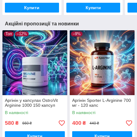
Купити
Купити
Акційні пропозиції та новинки
Топ
–12%
–9%
Аргінін у капсулах OstroVit
Аргінін Sporter L-Arginine 700
Arginine 1000 150 капсул
мг - 120 капс
В наявності
В наявності
580
400
₴
₴
660 ₴
440 ₴
Купити
Купити