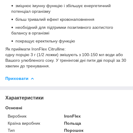
зміцнює імунну функцію і збільшує енергетичний
потенціал організму
більш тривалий ефект кровонаповнення
необхідний для підтримки позитивного азотистого
балансу в організмі
покращує еректильну функцію
Як приймати IronFlex Citrulline:
одну порцію 3 г (1/2 ложки) змішують з 100-150 мл води або
Вашого улюбленого соку. У тренінгові дні пити дві порції за 30
хвилин до тренування.
Приховати
Характеристики
Основні
Виробник
IronFlex
Країна виробник
Польща
Тип
Порошок