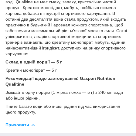
воді. Qualitine не має смаку, запаху, кристалічно чистий
продукт. Креатин моногідрат, мабуть, найбільш вивчена
харчова добавка в індустрії спортивного харчування. В
останні два десятиліття вона стала продуктом, який входить
практично в будь-який і арсенал кожного спортсмена, щоб
забезпечити максимальний ріст м'язової маси та сили. Сотні
університетів, лікарів спортивної медицини та спортивних
тренерів визнають, що креатину моногідрат, мабуть, єдиний
найефективніший ігридієнт, доступних на ринку спортивного
харчування.
Склад в одній порції — 5 г
Креатин моногідрат — 5 г
Рекомендації щодо застосування: Gaspari Nutrition
Qualitine
Змішайте одну порцію (1 мірна ложка — 5 г) з 240 мл води
або іншої рідини.
Пийте багато води або іншої рідини під час використання
цього продукту.
Приховати