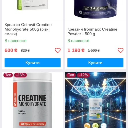
Креатин Ostrovit Creatine
Monohydrate 500g (різні
Креатин Ironmaxx Creatine
смаки)
Powder - 500 g
В наявності
В наявності
600
1 190
₴
₴
820 ₴
1 500 ₴
Купити
Купити
Топ
–16%
Топ
–12%