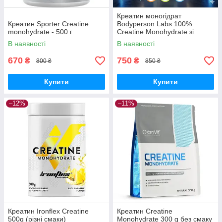
Креатин моногідрат
Креатин Sporter Creatine
Bodyperson Labs 100%
monohydrate - 500 г
Creatine Monohydrate зі
смаком 500g
В наявності
В наявності
670
750
₴
₴
800 ₴
850 ₴
Купити
Купити
–12%
–11%
Креатин Ironflex Creatine
Креатин Creatine
500g (різні смаки)
Monohydrate 300 g без смаку