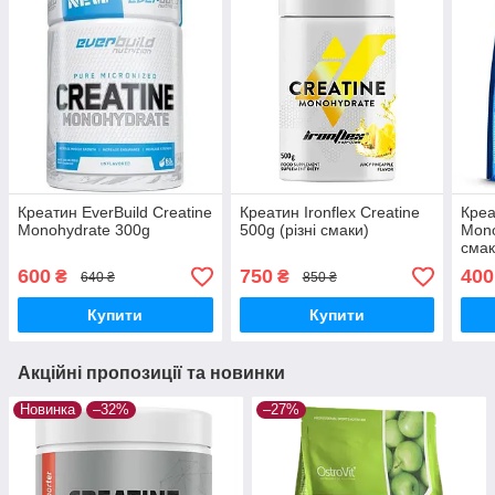
Креатин EverBuild Creatine
Креатин Ironflex Creatine
Креа
Monohydrate 300g
500g (різні смаки)
Mono
смак
600
750
400
₴
₴
640 ₴
850 ₴
Купити
Купити
Акційні пропозиції та новинки
Новинка
–32%
–27%