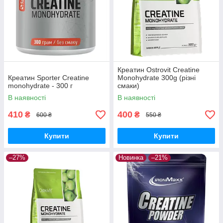
Креатин Ostrovit Creatine
Креатин Sporter Creatine
Monohydrate 300g (різні
monohydrate - 300 г
смаки)
В наявності
В наявності
410
400
₴
₴
600 ₴
550 ₴
Купити
Купити
–27%
Новинка
–21%