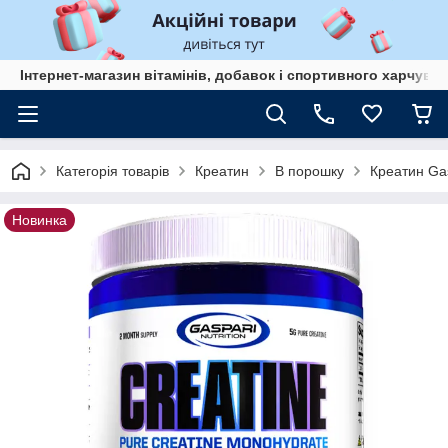
Інтернет-магазин вітамінів, добавок і спортивного харчув
Категорія товарів
Креатин
В порошку
Креатин Gas
Новинка