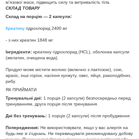
м'язової маси, підвищить силу та витривалість тіла.
СКЛАД ТОВАРУ
Склад на порцію — 2 капсули:
Креатину
гідрохлорид 2400 мг
- з них креатин 1848 мг
Інгредієнти:
креатину гідрохлорид (HCL), оболонка капсули
(желатин, очищена вода).
Продукт може містити молоко (включно з лактозою), сою,
арахіс, інші горіхи, насіння кунжуту, овес, яйця, ракоподібних,
рибу.
ЯК ПРИЙМАТИ
Тренувальні дні:
1 порція (2 капсули) безпосередньо перед
тренуванням, друга порція після тренування.
Дні без тренувань:
1 порція (2 капсули) після пробудження.
Попередження:
Не використовувати, якщо у вас алергія на
будь-яке зі з'єднань. Не перевищувати рекомендовану добову