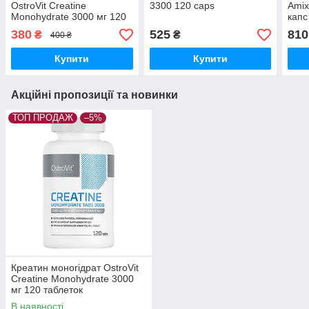
OstroVit Creatine
3300 120 caps
Amix
Monohydrate 3000 мг 120
капс
таблеток
380
525
810
₴
₴
400 ₴
Купити
Купити
Акційні пропозиції та новинки
ТОП ПРОДАЖ
–5%
Креатин моногідрат OstroVit
Creatine Monohydrate 3000
мг 120 таблеток
В наявності