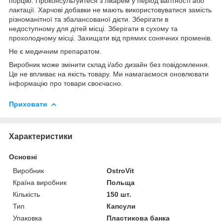
порцію. Проконсультуйтеся з лікарем у період вагітності або
лактації. Харчові добавки не мають використовуватися замість
різноманітної та збалансованої дієти. Зберігати в
недоступному для дітей місці. Зберігати в сухому та
прохолодному місці. Захищати від прямих сонячних променів.
Не є медичним препаратом.
Виробник може змінити склад і/або дизайн без повідомлення.
Це не впливає на якість товару. Ми намагаємося оновлювати
інформацію про товари своєчасно.
Приховати
Характеристики
Основні
Виробник
OstroVit
Країна виробник
Польща
Кількість
150 шт.
Тип
Капсули
Упаковка
Пластикова банка