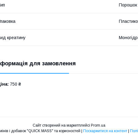
ип
Порошок
паковка
Пластико
ид креатину
Моногідр
нформація для замовлення
іна:
750 ₴
Сайт створений на маркетплейсі
Prom.ua
Інтернет-магазин вітамінів і добавок "QUICK MASS" та корисностей |
Поскаржитися на контент
|
Полі