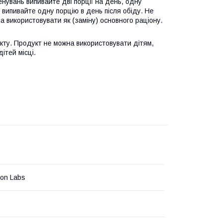
енувань випивайте дві порції на день, одну
ь випивайте одну порцію в день після обіду. Не
використовувати як (заміну) основного раціону.
укту. Продукт не можна використовувати дітям,
ітей місці.
on Labs