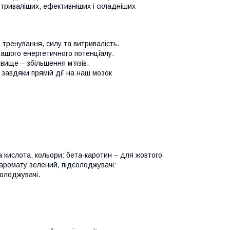
 триваліших, ефективніших і складніших
 тренування, силу та витривалість.
нашого енергетичного потенціалу.
вище – збільшення м’язів.
завдяки прямій дії на наш мозок
а кислота, кольори: бета-каротин – для жовтого
аромату зелений, підсолоджувачі:
солоджувачі.