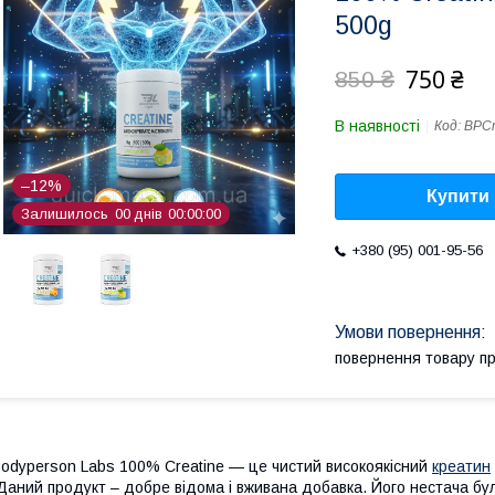
500g
750 ₴
850 ₴
В наявності
Код:
BPCr
–12%
Купити
Залишилось
0
0
днів
0
0
0
0
0
0
+380 (95) 001-95-56
повернення товару п
odyperson Labs 100% Creatine — це чистий високоякісний
креатин
аний продукт – добре відома і вживана добавка. Його нестача бу