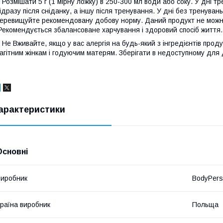
озмішати 5 г (1 мірну ложку) в 250-300 мл води або соку. У дні тр
ідразу після сніданку, а іншу після тренування. У дні без тренуван
еревищуйте рекомендовану добову норму. Даний продукт не можна 
екомендується збалансоване харчування і здоровий спосіб життя.
е Вживайте, якщо у вас алергія на будь-який з інгредієнтів прод
агітним жінкам і годуючим матерям. Зберігати в недоступному для д
арактеристики
Основні
иробник
BodyPers
раїна виробник
Польща