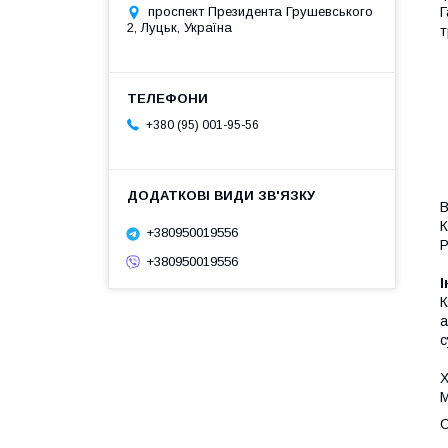
Г
проспект Президента Грушевського
2, Луцьк, Україна
т
+380 (95) 001-95-56
У
В
К
+380950019556
Р
+380950019556
І
К
а
с
Х
М
С