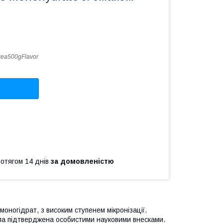
ea500gFlavor
ротягом 14 днів
за домовленістю
моногідрат, з високим ступенем мікронізації.
ла підтверджена особистими науковими внесками.