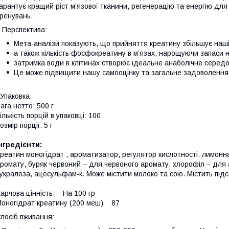
арантує кращий ріст м’язової тканини, регенерацію та енергію для
ренувань.
Перспектива:
Мета-аналізи показують, що прийняття креатину збільшує наші
а також кількість фосфокреатину в м’язах, нарощуючи запаси 
затримка води в клітинах створює ідеальне анаболічне середо
Це може підвищити нашу самооцінку та загальне задоволення 
паковка:
ага нетто: 500 г
ількість порцій в упаковці: 100
озмір порції: 5 г
нгредієнти:
реатин моногідрат , ароматизатор, регулятор кислотності: лимонн
ромату, буряк червоний – для червоного аромату, хлорофіл – для 
укралоза, ацесульфам-к. Може містити молоко та сою. Містить під
арчова цінність: На 100 гр
оногідрат креатину (200 меш) 87
посіб вживання: