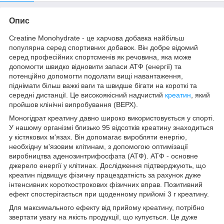
Опис
Creatine Monohydrate - це харчова добавка найбільш
популярна серед спортивних добавок. Він добре відомий
серед професійних спортсменів як речовина, яка може
допомогти швидко відновити запаси АТФ (енергії) та
потенційно допомогти подолати вищі навантаження,
піднімати більш важкі ваги та швидше бігати на короткі та
середні дистанції. Це високоякісний надчистий
креатин
, який
пройшов клінічні випробування (ВЕРХ).
Моногідрат креатину давно широко використовується у спорті.
У нашому організмі близько 95 відсотків креатину знаходиться
у кістякових м'язах. Він допомагає виробляти енергію,
необхідну м'язовим клітинам, з допомогою оптимізації
виробництва аденозинтрифосфата (АТФ). АТФ - основне
джерело енергії у клітинах. Дослідження підтверджують, що
креатин підвищує фізичну працездатність за рахунок дуже
інтенсивних короткострокових фізичних вправ. Позитивний
ефект спостерігається при щоденному прийомі 3 г креатину.
Для максимального ефекту від прийому креатину, потрібно
звертати увагу на якість продукції, що купується. Це дуже