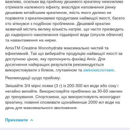
важливо, оскільки від прийому дешевого креатину неможливо
отримати належного ефекту, внаслідок наповнення ринку
дешевим китайським креатином, якість якого далеко не
порівняти з креатиновими продуктами найвищої якості, багато
хто зіткнувся з подібною проблемою. Дешевий креатин
зазвичай містить велику кількість натрію, що часто призводить
до надмірного накопичення підшкірної води (опухле обличчя)
та навантаження на нирки.
AmixTM Creatine Monohydrate максимально чистий та
ефективний. Так що вибирайте продукцію найвищої якості за
доступною ціною, яку пропонують фахівці Amix. Для
досягнення найкращих результатів рекомендується
використовувати з білком, глутаміном та
амінокислотами
.
Рекомендації щодо прийому:
Змішайте 3/4 мірні ложки (3 г) із 200-300 мл води або соку і
негайно випийте. Використовуйте приблизно за 30-60 хвилин
до тренування. Спортсмени, що використовують моногідрат
креатину, повинні споживати щонайменше 2000 мл води на
день для максимального зволоження.
Приховати