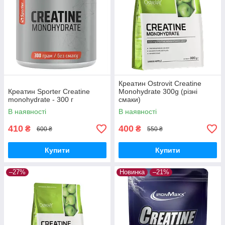
Креатин Ostrovit Creatine
Креатин Sporter Creatine
Monohydrate 300g (різні
monohydrate - 300 г
смаки)
В наявності
В наявності
410
400
₴
₴
600 ₴
550 ₴
Купити
Купити
–27%
Новинка
–21%