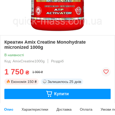
Креатин Amix Creatine Monohydrate
micronized 1000g
В наявності
Код: AmixCreatine1000g
Роздріб
1 750
₴
1 900 ₴
Економія
150 ₴
Залишилось
25 днів
Купити
Опис
Характеристики
Доставка
Оплата
Умови п