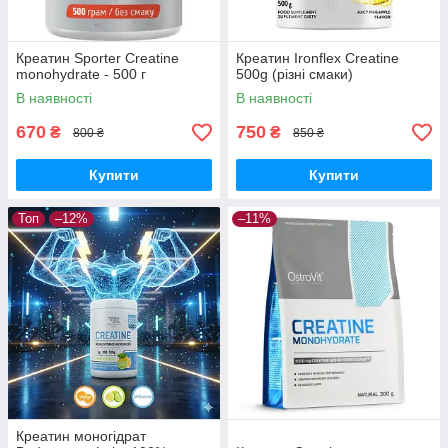
Креатин Sporter Creatine
Креатин Ironflex Creatine
monohydrate - 500 г
500g (різні смаки)
В наявності
В наявності
670
750
₴
₴
800 ₴
850 ₴
Купити
Купити
Топ
–12%
–11%
Креатин моногідрат