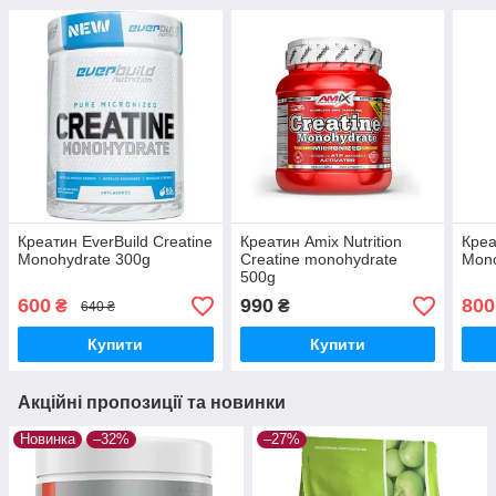
Креатин EverBuild Creatine
Креатин Amix Nutrition
Креа
Monohydrate 300g
Creatine monohydrate
Mono
500g
600
990
800
₴
₴
640 ₴
Купити
Купити
Акційні пропозиції та новинки
Новинка
–32%
–27%