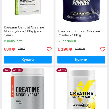
Креатин Ostrovit Creatine
Monohydrate 500g (різні
Креатин Ironmaxx Creatine
смаки)
Powder - 500 g
В наявності
В наявності
600
1 190
₴
₴
820 ₴
1 500 ₴
Купити
Купити
Топ
–16%
–12%